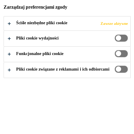
Zarządzaj preferencjami zgody
Ściśle niezbędne pliki cookie
Zawsze aktywne
Przemysł
News
Faist chemtec is now a Sika company
Pliki cookie wydajności
Funkcjonalne pliki cookie
20/04/2019
Pliki cookie związane z reklamami i ich odbiorcami
Together, we present a new powerhouse of
sound solutions
Rozwiązania Sika: