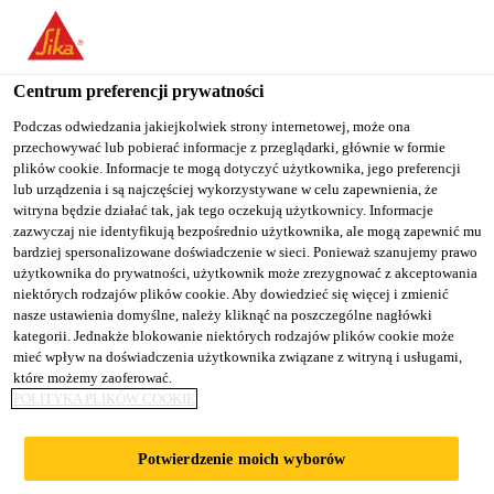
You are accessing "Sika Poland", it seems you are accessing it
from "Stany Zjednoczone". We have a dedicated website for your
country.
Centrum preferencji prywatności
TO
Podczas odwiedzania jakiejkolwiek strony internetowej, może ona
STAY ON THE SIKA
SELECT A
przechowywać lub pobierać informacje z przeglądarki, głównie w formie
SIKA
POLAND WEBSITE
COUNTRY
plików cookie. Informacje te mogą dotyczyć użytkownika, jego preferencji
USA
lub urządzenia i są najczęściej wykorzystywane w celu zapewnienia, że
witryna będzie działać tak, jak tego oczekują użytkownicy. Informacje
zazwyczaj nie identyfikują bezpośrednio użytkownika, ale mogą zapewnić mu
Sika Poland
bardziej spersonalizowane doświadczenie w sieci. Ponieważ szanujemy prawo
użytkownika do prywatności, użytkownik może zrezygnować z akceptowania
niektórych rodzajów plików cookie. Aby dowiedzieć się więcej i zmienić
nasze ustawienia domyślne, należy kliknąć na poszczególne nagłówki
kategorii. Jednakże blokowanie niektórych rodzajów plików cookie może
FAIST CHEMTEC
mieć wpływ na doświadczenia użytkownika związane z witryną i usługami,
które możemy zaoferować.
POLITYKA PLIKÓW COOKIE
IS NOW A SIKA
Potwierdzenie moich wyborów
COMPANY