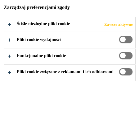
Zarządzaj preferencjami zgody
Ściśle niezbędne pliki cookie
Zawsze aktywne
Przemysł
Referencje Industry
Pliki cookie wydajności
Funkcjonalne pliki cookie
Pliki cookie związane z reklamami i ich odbiorcami
Rozwiązania Sika:
Budownictwo
Przemysł
Budownictwo mieszkaniowe
Baza wiedzy