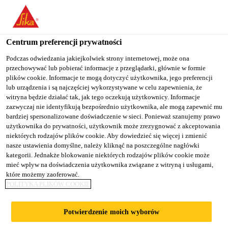
You are accessing "Sika Poland", it seems you are accessing it
from "Stany Zjednoczone". We have a dedicated website for your
country.
Centrum preferencji prywatności
TO
Podczas odwiedzania jakiejkolwiek strony internetowej, może ona
STAY ON THE SIKA
SELECT A
przechowywać lub pobierać informacje z przeglądarki, głównie w formie
SIKA
POLAND WEBSITE
COUNTRY
plików cookie. Informacje te mogą dotyczyć użytkownika, jego preferencji
USA
lub urządzenia i są najczęściej wykorzystywane w celu zapewnienia, że
witryna będzie działać tak, jak tego oczekują użytkownicy. Informacje
zazwyczaj nie identyfikują bezpośrednio użytkownika, ale mogą zapewnić mu
Sika Poland
bardziej spersonalizowane doświadczenie w sieci. Ponieważ szanujemy prawo
użytkownika do prywatności, użytkownik może zrezygnować z akceptowania
niektórych rodzajów plików cookie. Aby dowiedzieć się więcej i zmienić
nasze ustawienia domyślne, należy kliknąć na poszczególne nagłówki
kategorii. Jednakże blokowanie niektórych rodzajów plików cookie może
REFERENCJE
mieć wpływ na doświadczenia użytkownika związane z witryną i usługami,
które możemy zaoferować.
POLITYKA PLIKÓW COOKIE
INDUSTRY
Potwierdzenie moich wyborów