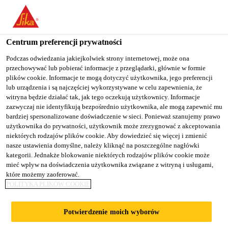
You are accessing "Sika Poland", it seems you are accessing it
from "Stany Zjednoczone". We have a dedicated website for your
country.
Centrum preferencji prywatności
TO
Podczas odwiedzania jakiejkolwiek strony internetowej, może ona
STAY ON THE SIKA
SELECT A
przechowywać lub pobierać informacje z przeglądarki, głównie w formie
SIKA
POLAND WEBSITE
COUNTRY
plików cookie. Informacje te mogą dotyczyć użytkownika, jego preferencji
USA
lub urządzenia i są najczęściej wykorzystywane w celu zapewnienia, że
witryna będzie działać tak, jak tego oczekują użytkownicy. Informacje
zazwyczaj nie identyfikują bezpośrednio użytkownika, ale mogą zapewnić mu
Sika Poland
bardziej spersonalizowane doświadczenie w sieci. Ponieważ szanujemy prawo
użytkownika do prywatności, użytkownik może zrezygnować z akceptowania
niektórych rodzajów plików cookie. Aby dowiedzieć się więcej i zmienić
nasze ustawienia domyślne, należy kliknąć na poszczególne nagłówki
kategorii. Jednakże blokowanie niektórych rodzajów plików cookie może
TEXTILES AND
mieć wpływ na doświadczenia użytkownika związane z witryną i usługami,
które możemy zaoferować.
POLITYKA PLIKÓW COOKIE
CONSUMABLES
Potwierdzenie moich wyborów
PRODUCTS