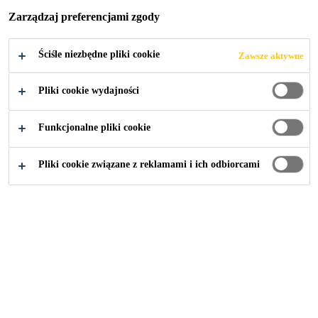
Zarządzaj preferencjami zgody
Ściśle niezbędne pliki cookie
Zawsze aktywne
Przemysł
Tekstylia i materiały zużywalne
Pliki cookie wydajności
Funkcjonalne pliki cookie
Pliki cookie związane z reklamami i ich odbiorcami
SikaMelt®-230
Uniwersalny klej samoprzylepny typu Hot Melt
SikaMelt®-675 IS