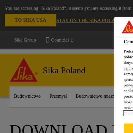
You are accessing "Sika Poland", it seems you are accessing it fro
TO SIKA USA
STAY ON THE SIKA POLAND WE
Sika Group
Countries
Cent
Podcz
pobie
dotyc
Sika Poland
celu 
zazwy
spers
prywa
cooki
Budownictwo
Przemysł
Budownictwo mieszkaniowe
poszc
może 
możem
POLI
DOWNLOAD D