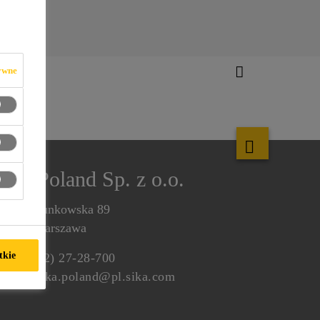
ywne
Sika Poland Sp. z o.o.
l. Karczunkowska 89
2-871 Warszawa
tkie
el.:
(0-22) 27-28-700
-mail:
sika.poland@pl.sika.com