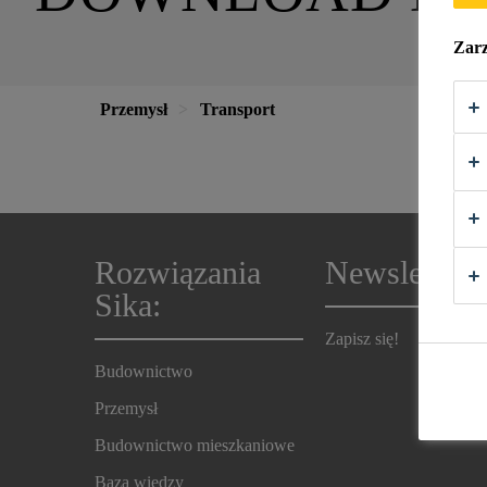
Zarz
Przemysł
Transport
Rozwiązania
Newsletter
Sika:
Zapisz się!
Budownictwo
Przemysł
Budownictwo mieszkaniowe
Baza wiedzy