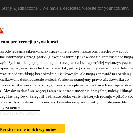
m "Stany Zjednoczone". We have a dedicated website for your country.
BSITE
SELECT A COUNTRY
Znajdź dystrybutora
Kontakt
K
rum preferencji prywatności
as odwiedzania jakiejkolwiek strony internetowej, może ona przechowywać lub
rać informacje z przeglądarki, głównie w formie plików cookie. Informacje te mogą
zyć użytkownika, jego preferencji lub urządzenia i są najczęściej wykorzystywane
zapewnienia, że witryna będzie działać tak, jak tego oczekują użytkownicy. Informa
czaj nie identyfikują bezpośrednio użytkownika, ale mogą zapewnić mu bardziej
onalizowane doświadczenie w sieci. Ponieważ szanujemy prawo użytkownika do
tności, użytkownik może zrezygnować z akceptowania niektórych rodzajów plik
e. Aby dowiedzieć się więcej i zmienić nasze ustawienia domyślne, należy kliknąć
Nasze realizacje
Baza wiedzy / Dokumentacja
Szkolenia S
zególne nagłówki kategorii. Jednakże blokowanie niektórych rodzajów plików co
mieć wpływ na doświadczenia użytkownika związane z witryną i usługami, które
y zaoferować.
TYKA PLIKÓW COOKIE
OCUMENTS
Potwierdzenie moich wyborów