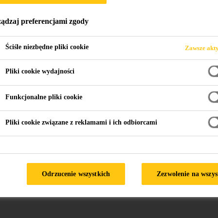
ądzaj preferencjami zgody
Ściśle niezbędne pliki cookie
Zawsze akt
Pliki cookie wydajności
Funkcjonalne pliki cookie
Nasze media
Pliki cookie związane z reklamami i ich odbiorcami
społecznościowe
u
0
Odrzucenie wszystkich
Zezwolenie na wszys
T
E