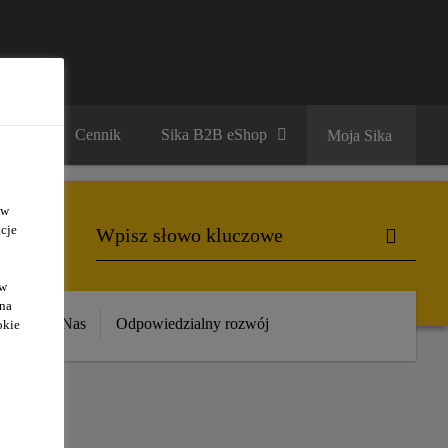
ariera
Cennik
Sika B2B eShop
Moja Sika
 w
cje
ów
 na
ika
O Nas
Odpowiedzialny rozwój
okie