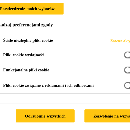
5 NT
Potwierdzenie moich wyborów
ądzaj preferencjami zgody
cyjny.
Ściśle niezbędne pliki cookie
Zawsze akt
Pliki cookie wydajności
i bez konieczności ich przygotowania, lub z niewielkim pr
enia
Funkcjonalne pliki cookie
Pliki cookie związane z reklamami i ich odbiorcami
FORMACYJNA PRODUKTU
KARTA CHARAKTERYS
a
Odrzucenie wszystkich
Zezwolenie na wszys