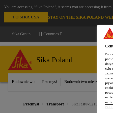
You are accessing "Sika Poland", it seems you are accessing it fro
TO SIKA USA
STAY ON THE SIKA POLAND WE
Sika Group
Countries
Cent
Podcz
Sika Poland
pobie
dotyc
celu 
zazwy
spers
Budownictwo
Przemysł
Budownictwo mieszkaniowe
prywa
cooki
poszc
może 
możem
Przemysł
Transport
SikaFast®-5215 NT
POLI