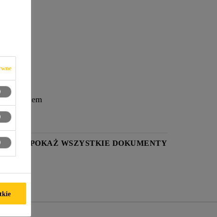
ywne
zygotowaniem
TYKI
POKAŻ WSZYSTKIE DOKUMENTY
tkie