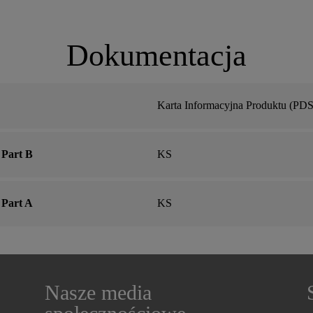
Dokumentacja
Karta Informacyjna Produktu (PDS
 Part B
KS
 Part A
KS
Nasze media