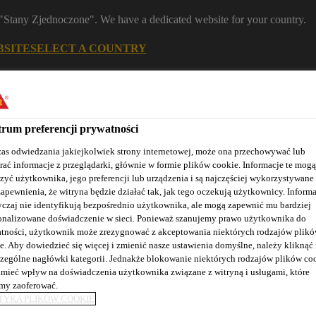
m "Stany Zjednoczone". We have a dedicated website for your country.
BSITE
SELECT A COUNTRY
Znajdź dystrybutora
Kontakt
K
rum preferencji prywatności
as odwiedzania jakiejkolwiek strony internetowej, może ona przechowywać lub
rać informacje z przeglądarki, głównie w formie plików cookie. Informacje te mogą
zyć użytkownika, jego preferencji lub urządzenia i są najczęściej wykorzystywane
zapewnienia, że witryna będzie działać tak, jak tego oczekują użytkownicy. Informa
czaj nie identyfikują bezpośrednio użytkownika, ale mogą zapewnić mu bardziej
onalizowane doświadczenie w sieci. Ponieważ szanujemy prawo użytkownika do
Nasze realizacje
Baza wiedzy / Dokumentacja
Szkolenia S
tności, użytkownik może zrezygnować z akceptowania niektórych rodzajów plik
e. Aby dowiedzieć się więcej i zmienić nasze ustawienia domyślne, należy kliknąć
zególne nagłówki kategorii. Jednakże blokowanie niektórych rodzajów plików co
mieć wpływ na doświadczenia użytkownika związane z witryną i usługami, które
y zaoferować.
TYKA PLIKÓW COOKIE