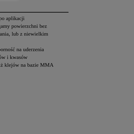
o aplikacji
 gamy powierzchni bez
ania, lub z niewielkim
orność na uderzenia
ków i kwasów
iż klejów na bazie MMA