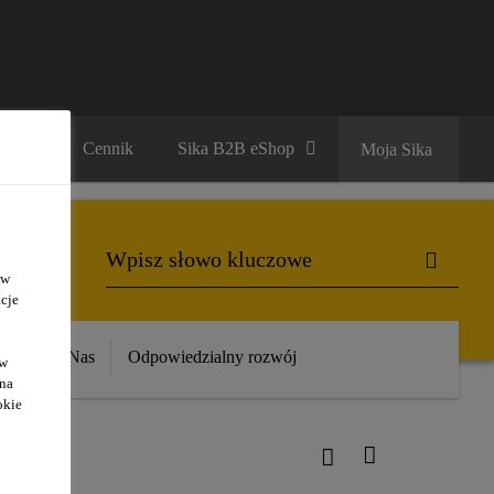
ariera
Cennik
Sika B2B eShop
Moja Sika
 w
cje
ika
O Nas
Odpowiedzialny rozwój
ów
 na
okie