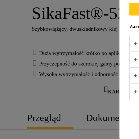
SikaFast®-521
Zarz
Szybkowiążący, dwuskładnikowy klej konstruk
Duża wytrzymałość krótko po aplikacji
Przyczepność do szerokiej gamy powierzchn
Wysoka wytrzymałość i odporność na uderz
KARTA IN
Przegląd
Dokumentacj