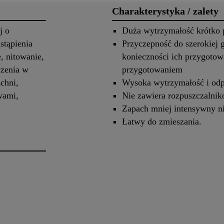
Charakterystyka / zalety
j o
Duża wytrzymałość krótko p
stąpienia
Przyczepność do szerokiej
, nitowanie,
konieczności ich przygotow
czenia w
przygotowaniem
chni,
Wysoka wytrzymałość i odp
wami,
Nie zawiera rozpuszczalni
Zapach mniej intensywny n
Łatwy do zmieszania.