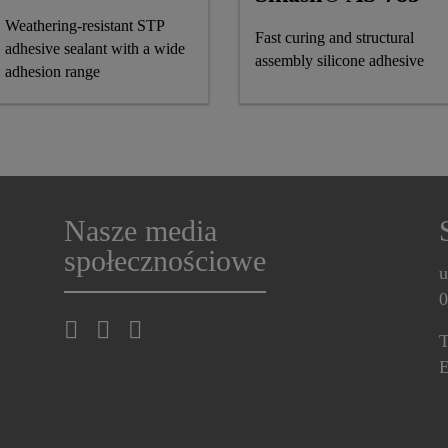
Weathering-resistant STP
Fast curing and structural
adhesive sealant with a wide
assembly silicone adhesive
adhesion range
Nasze media
społecznościowe
u
0
T
E