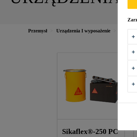
Zarz
Przemysł
Urządzenia I wyposażenie
Urządz
Sikaflex®-250 PC