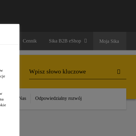
ariera
Cennik
Sika B2B eShop
Moja Sika
 w
cje
ów
ika
O Nas
Odpowiedzialny rozwój
 na
okie