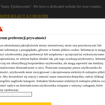
m "Stany Zjednoczone". We have a dedicated website for your country.
BSITE
SELECT A COUNTRY
Znajdź dystrybutora
Kontakt
K
rum preferencji prywatności
as odwiedzania jakiejkolwiek strony internetowej, może ona przechowywać lub
rać informacje z przeglądarki, głównie w formie plików cookie. Informacje te mogą
zyć użytkownika, jego preferencji lub urządzenia i są najczęściej wykorzystywane
zapewnienia, że witryna będzie działać tak, jak tego oczekują użytkownicy. Informa
czaj nie identyfikują bezpośrednio użytkownika, ale mogą zapewnić mu bardziej
onalizowane doświadczenie w sieci. Ponieważ szanujemy prawo użytkownika do
tności, użytkownik może zrezygnować z akceptowania niektórych rodzajów plik
Nasze realizacje
Baza wiedzy / Dokumentacja
Szkolenia S
e. Aby dowiedzieć się więcej i zmienić nasze ustawienia domyślne, należy kliknąć
zególne nagłówki kategorii. Jednakże blokowanie niektórych rodzajów plików co
mieć wpływ na doświadczenia użytkownika związane z witryną i usługami, które
y zaoferować.
TYKA PLIKÓW COOKIE
CHŁODZĄCE