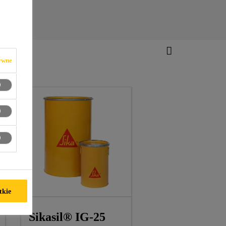
ywne
tkie
Sikasil® IG-25