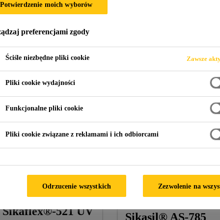
Potwierdzenie moich wyborów
ądzaj preferencjami zgody
enia domowe
Urządzenia chłodzące
Ściśle niezbędne pliki cookie
Zawsze akt
Pliki cookie wydajności
Funkcjonalne pliki cookie
Pliki cookie związane z reklamami i ich odbiorcami
Odrzucenie wszystkich
Zezwolenie na wszys
Sikaflex®-521 UV
Sikasil® AS-785