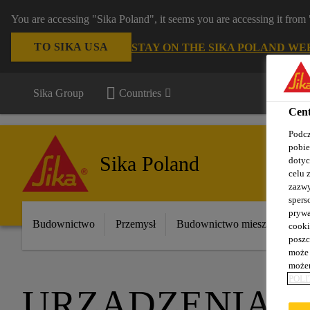
You are accessing "Sika Poland", it seems you are accessing it fro
TO SIKA USA
STAY ON THE SIKA POLAND WE
Sika Group
Countries
Cent
Podcz
pobie
Sika Poland
dotyc
celu 
zazwy
spers
prywa
Budownictwo
Przemysł
Budownictwo mieszkaniowe
cooki
poszc
może 
możem
POLI
URZĄDZENIA 