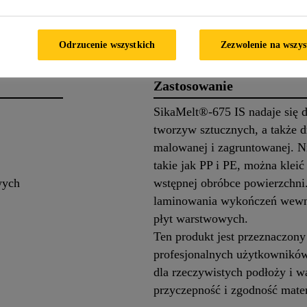
 produkcie
Zastosowanie
Odrzucenie wszystkich
Zezwolenie na wszys
Zastosowanie
SikaMelt®-675 IS nadaje się d
tworzyw sztucznych, a także dr
malowanej i zagruntowanej. N
takie jak PP i PE, można kleić
wych
wstępnej obróbce powierzchni
laminowania wykończeń wewnęt
płyt warstwowych.
Ten produkt jest przeznaczony
profesjonalnych użytkowników
dla rzeczywistych podłoży i 
przyczepność i zgodność mat