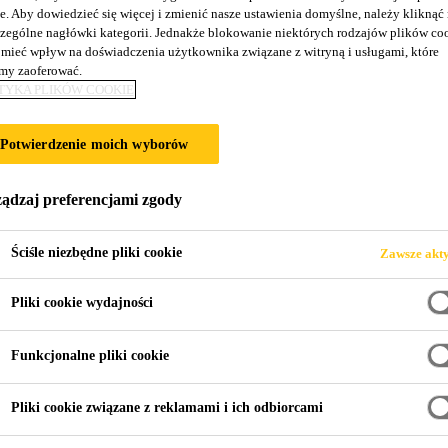
e. Aby dowiedzieć się więcej i zmienić nasze ustawienia domyślne, należy kliknąć
 IS
zególne nagłówki kategorii. Jednakże blokowanie niektórych rodzajów plików co
mieć wpływ na doświadczenia użytkownika związane z witryną i usługami, które
y zaoferować.
TYKA PLIKÓW COOKIE
ysokiej wytrzymałości początkowej do klejenia p
klej typu Hot Melt, który utwardza się pod wpływem wilgoci
Potwierdzenie moich wyborów
wytrzymałości początkowej dobrze nadaje się do klejenia płyt warstwowych.
ądzaj preferencjami zgody
Ściśle niezbędne pliki cookie
Zawsze akt
Pliki cookie wydajności
Funkcjonalne pliki cookie
RMACYJNA PRODUKTU
KARTA CHARAKTERYST
Pliki cookie związane z reklamami i ich odbiorcami