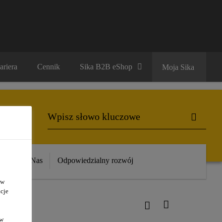
ariera
Cennik
Sika B2B eShop
Moja Sika
ika
O Nas
Odpowiedzialny rozwój
 w
cje
ów