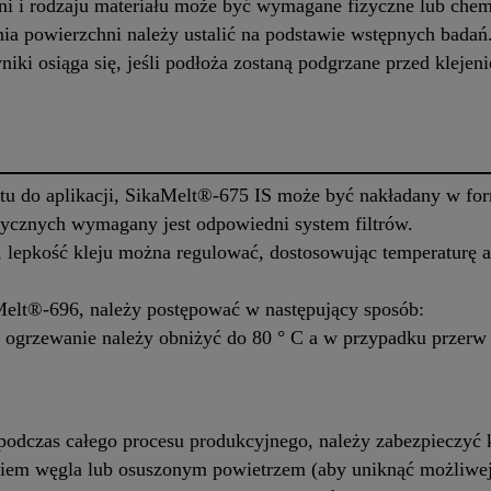
ni i rodzaju materiału może być wymagane fizyczne lub che
ia powierzchni należy ustalić na podstawie wstępnych badań
iki osiąga się, jeśli podłoża zostaną podgrzane przed kleje
tu do aplikacji, SikaMelt®-675 IS może być nakładany w form
ycznych wymagany jest odpowiedni system filtrów.
 lepkość kleju można regulować, dostosowując temperaturę ap
Melt®-696, należy postępować w następujący sposób:
ogrzewanie należy obniżyć do 80 ° C a w przypadku przerw
podczas całego procesu produkcyjnego, należy zabezpieczyć k
iem węgla lub osuszonym powietrzem (aby uniknąć możliwej 