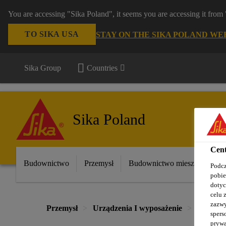
You are accessing "Sika Poland", it seems you are accessing it fro
TO SIKA USA
STAY ON THE SIKA POLAND WE
Sika Group
Countries
Sika Poland
Cent
Budownictwo
Przemysł
Budownictwo mieszkaniowe
Podcz
pobie
dotyc
celu 
zazwy
Przemysł
Urządzenia I wyposażenie
Urządz
spers
prywa