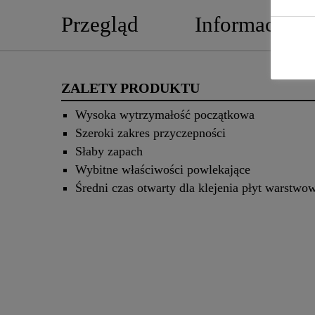
Przegląd
Informacje o
ZALETY PRODUKTU
Wysoka wytrzymałość początkowa
Szeroki zakres przyczepności
Słaby zapach
Wybitne właściwości powlekające
Średni czas otwarty dla klejenia płyt warstwo