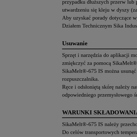
przypadku dłuższych przerw lub 
utwardzeniu się kleju w dyszy (z
Aby uzyskać porady dotyczące wy
Działem Technicznym Sika Indus
Usuwanie
Sprzęt i narzędzia do aplikacji
zmiękczyć za pomocą SikaMelt®-0
SikaMelt®-675 IS można usunąć 
rozpuszczalnika.
Ręce i odsłoniętą skórę należy n
odpowiedniego przemysłowego śr
WARUNKI SKŁADOWANI
SikaMelt®-675 IS należy przech
Do celów transportowych tempera