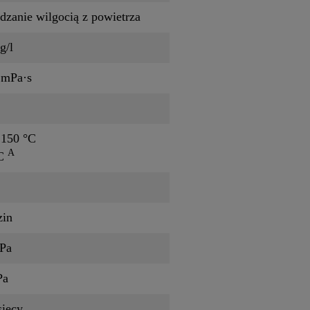
dzanie wilgocią z powietrza
g/l
 mPa·s
 150 °C
A
°C
zin
Pa
Pa
sięcy