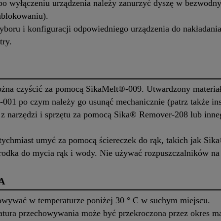
po wyłączeniu urządzenia należy zanurzyć dyszę w bezwodny
ablokowaniu).
boru i konfiguracji odpowiedniego urządzenia do nakładania
try.
 można czyścić za pomocą SikaMelt®-009. Utwardzony materi
01 po czym należy go usunąć mechanicznie (patrz także inst
z narzędzi i sprzętu za pomocą Sika® Remover-208 lub inn
atychmiast umyć za pomocą ściereczek do rąk, takich jak Si
odka do mycia rąk i wody. Nie używać rozpuszczalników na 
A
owywać w temperaturze poniżej 30 ° C w suchym miejscu.
tura przechowywania może być przekroczona przez okres mak