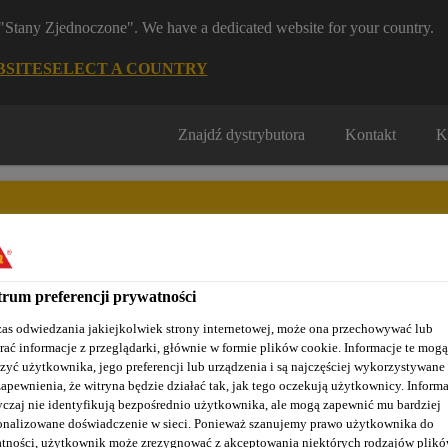
m "Stany Zjednoczone". We have a dedicated website for your country.
BSITE
SELECT A COUNTRY
Znajdź dystrybutora
Kontakt
K
rum preferencji prywatności
Nasze realizacje
Baza wiedzy / Dokumentacja
Szkolenia S
as odwiedzania jakiejkolwiek strony internetowej, może ona przechowywać lub
rać informacje z przeglądarki, głównie w formie plików cookie. Informacje te mogą
zyć użytkownika, jego preferencji lub urządzenia i są najczęściej wykorzystywane
zapewnienia, że witryna będzie działać tak, jak tego oczekują użytkownicy. Informa
czaj nie identyfikują bezpośrednio użytkownika, ale mogą zapewnić mu bardziej
enia domowe
Pralki i suszarki
SikaMelt®-675 IS
onalizowane doświadczenie w sieci. Ponieważ szanujemy prawo użytkownika do
tności, użytkownik może zrezygnować z akceptowania niektórych rodzajów plik