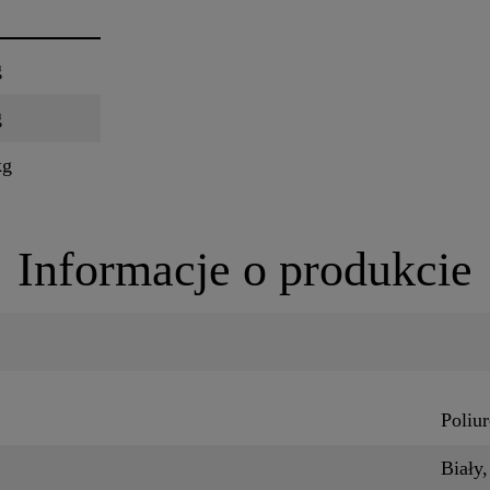
g
g
kg
Informacje o produkcie
Poliur
Biały,