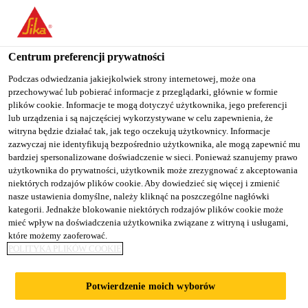
You are accessing "Sika Poland", it seems you are accessing it
from "Stany Zjednoczone". We have a dedicated website for your
country.
Centrum preferencji prywatności
TO
Podczas odwiedzania jakiejkolwiek strony internetowej, może ona
STAY ON THE SIKA
SELECT A
przechowywać lub pobierać informacje z przeglądarki, głównie w formie
SIKA
POLAND WEBSITE
COUNTRY
plików cookie. Informacje te mogą dotyczyć użytkownika, jego preferencji
USA
lub urządzenia i są najczęściej wykorzystywane w celu zapewnienia, że
witryna będzie działać tak, jak tego oczekują użytkownicy. Informacje
zazwyczaj nie identyfikują bezpośrednio użytkownika, ale mogą zapewnić mu
Sika Poland
bardziej spersonalizowane doświadczenie w sieci. Ponieważ szanujemy prawo
użytkownika do prywatności, użytkownik może zrezygnować z akceptowania
niektórych rodzajów plików cookie. Aby dowiedzieć się więcej i zmienić
nasze ustawienia domyślne, należy kliknąć na poszczególne nagłówki
kategorii. Jednakże blokowanie niektórych rodzajów plików cookie może
mieć wpływ na doświadczenia użytkownika związane z witryną i usługami,
które możemy zaoferować.
BETON
POLITYKA PLIKÓW COOKIE
WODOSZCZELN
Potwierdzenie moich wyborów