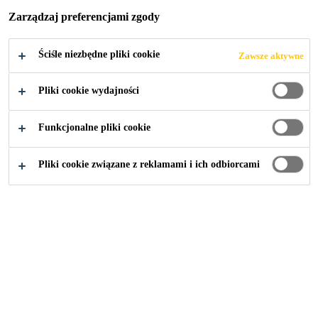
Y SIKA® WHITE
Zarządzaj preferencjami zgody
BOX CONCEPT
Ściśle niezbędne pliki cookie
Zawsze aktywne
Pliki cookie wydajności
Funkcjonalne pliki cookie
Tunel Świnoujście - przeprawa przez rzekę Świnę
...
Pliki cookie związane z reklamami i ich odbiorcami
Beton wodoszczelny
Hydroizolacja
Hydroizolacja konstrukcji podziemnych
Technologie betonu