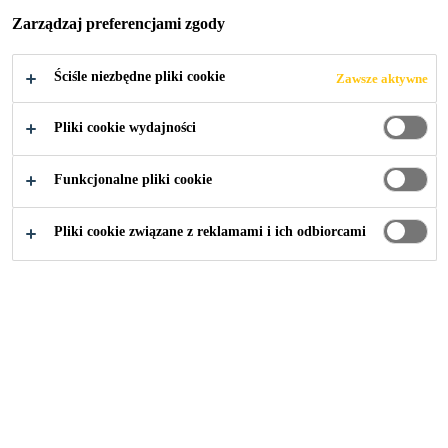
HOTEL JURATA
Zarządzaj preferencjami zgody
W JURACIE
Ściśle niezbędne pliki cookie
Zawsze aktywne
Pliki cookie wydajności
Funkcjonalne pliki cookie
rozwiazania-projektowe
...
Remont basenu, hotel Jurat
Pliki cookie związane z reklamami i ich odbiorcami
2015
JURATA
HOTEL JURATA MIEŚCI SIĘ W
MIEJSCOWOŚCI JURATA