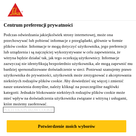
You are accessing "Sika Poland", it seems you are accessing it
from "Stany Zjednoczone". We have a dedicated website for your
country.
Centrum preferencji prywatności
TO
Podczas odwiedzania jakiejkolwiek strony internetowej, może ona
STAY ON THE SIKA
SELECT A
przechowywać lub pobierać informacje z przeglądarki, głównie w formie
SIKA
POLAND WEBSITE
COUNTRY
plików cookie. Informacje te mogą dotyczyć użytkownika, jego preferencji
USA
lub urządzenia i są najczęściej wykorzystywane w celu zapewnienia, że
witryna będzie działać tak, jak tego oczekują użytkownicy. Informacje
zazwyczaj nie identyfikują bezpośrednio użytkownika, ale mogą zapewnić mu
Sika Poland
bardziej spersonalizowane doświadczenie w sieci. Ponieważ szanujemy prawo
użytkownika do prywatności, użytkownik może zrezygnować z akceptowania
niektórych rodzajów plików cookie. Aby dowiedzieć się więcej i zmienić
nasze ustawienia domyślne, należy kliknąć na poszczególne nagłówki
kategorii. Jednakże blokowanie niektórych rodzajów plików cookie może
mieć wpływ na doświadczenia użytkownika związane z witryną i usługami,
które możemy zaoferować.
REMONT
POLITYKA PLIKÓW COOKIE
BASENU,
Potwierdzenie moich wyborów