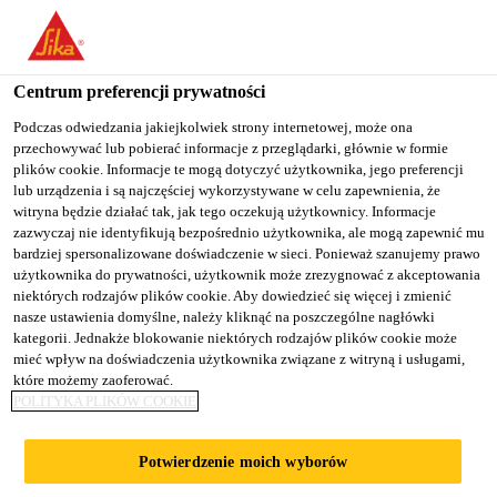
You are accessing "Sika Poland", it seems you are accessing it
from "Stany Zjednoczone". We have a dedicated website for your
country.
Centrum preferencji prywatności
TO
Podczas odwiedzania jakiejkolwiek strony internetowej, może ona
STAY ON THE SIKA
SELECT A
przechowywać lub pobierać informacje z przeglądarki, głównie w formie
SIKA
POLAND WEBSITE
COUNTRY
plików cookie. Informacje te mogą dotyczyć użytkownika, jego preferencji
USA
lub urządzenia i są najczęściej wykorzystywane w celu zapewnienia, że
witryna będzie działać tak, jak tego oczekują użytkownicy. Informacje
zazwyczaj nie identyfikują bezpośrednio użytkownika, ale mogą zapewnić mu
Sika Poland
bardziej spersonalizowane doświadczenie w sieci. Ponieważ szanujemy prawo
użytkownika do prywatności, użytkownik może zrezygnować z akceptowania
niektórych rodzajów plików cookie. Aby dowiedzieć się więcej i zmienić
nasze ustawienia domyślne, należy kliknąć na poszczególne nagłówki
kategorii. Jednakże blokowanie niektórych rodzajów plików cookie może
mieć wpływ na doświadczenia użytkownika związane z witryną i usługami,
które możemy zaoferować.
SZKOLENIA
POLITYKA PLIKÓW COOKIE
STACJONARNE
Potwierdzenie moich wyborów