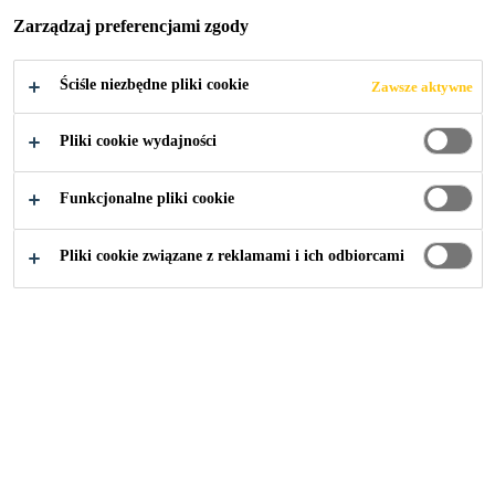
Zarządzaj preferencjami zgody
Ściśle niezbędne pliki cookie
Zawsze aktywne
Szkolenia Sika
Szkolenia stacjonarne
Pliki cookie wydajności
Funkcjonalne pliki cookie
KWIECIEŃ
Pliki cookie związane z reklamami i ich odbiorcami
Data i
Temat
Miejsce
godzina
szkolenia
16.04.2026
PSB
Produkty i
9:00-13:00
Mrówka
technologie
Baranów k.
Sika