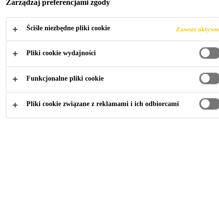
Zarządzaj preferencjami zgody
dyspersyjnym klejem wzmacnianym włóknami.
Ściśle niezbędne pliki cookie
Zawsze aktywn
Bardzo łatwe rozprowadzanie
Pliki cookie wydajności
Niskie zużycie / wysoka wydajność
Wzmocnienie włóknami
Funkcjonalne pliki cookie
Pliki cookie związane z reklamami i ich odbiorcami