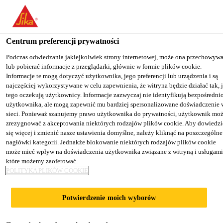
You are accessing "Sika Poland", it seems you are accessing it from
"Stany Zjednoczone". We have a dedicated website for your country
Centrum preferencji prywatności
TO SIKA
STAY ON THE SIKA
SELECT A
Kategoria produktu
...
SikaBond®-130 Design Floor
USA
POLAND WEBSITE
COUNTRY
Podczas odwiedzania jakiejkolwiek strony internetowej, może ona przechowyw
lub pobierać informacje z przeglądarki, głównie w formie plików cookie.
Informacje te mogą dotyczyć użytkownika, jego preferencji lub urządzenia i są
najczęściej wykorzystywane w celu zapewnienia, że witryna będzie działać tak, 
Sika Poland
tego oczekują użytkownicy. Informacje zazwyczaj nie identyfikują bezpośredni
użytkownika, ale mogą zapewnić mu bardziej spersonalizowane doświadczenie 
SikaBond®-130
sieci. Ponieważ szanujemy prawo użytkownika do prywatności, użytkownik mo
zrezygnować z akceptowania niektórych rodzajów plików cookie. Aby dowiedzi
się więcej i zmienić nasze ustawienia domyślne, należy kliknąć na poszczególne
Design Floor
nagłówki kategorii. Jednakże blokowanie niektórych rodzajów plików cookie
może mieć wpływ na doświadczenia użytkownika związane z witryną i usługami
które możemy zaoferować.
Wzmacniany włóknami klej do klejenia
POLITYKA PLIKÓW COOKIE
wykładzin podłogowych
Potwierdzenie moich wyborów
SikaBond®-130 Design Floor jest
jednoskładnikowym, bezrozpuszczalnikowym