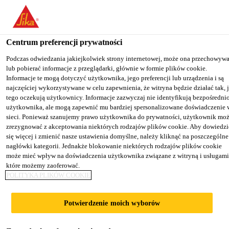
You are accessing "Sika Poland", it seems you are accessing it from
"Stany Zjednoczone". We have a dedicated website for your country
Centrum preferencji prywatności
TO SIKA
STAY ON THE SIKA
SELECT A
Kategoria produktu
...
Sikaflex® PRO-3 SL
USA
POLAND WEBSITE
COUNTRY
Podczas odwiedzania jakiejkolwiek strony internetowej, może ona przechowyw
lub pobierać informacje z przeglądarki, głównie w formie plików cookie.
Informacje te mogą dotyczyć użytkownika, jego preferencji lub urządzenia i są
najczęściej wykorzystywane w celu zapewnienia, że witryna będzie działać tak, 
Sika Poland
tego oczekują użytkownicy. Informacje zazwyczaj nie identyfikują bezpośredni
użytkownika, ale mogą zapewnić mu bardziej spersonalizowane doświadczenie 
Sikaflex® PRO-3
sieci. Ponieważ szanujemy prawo użytkownika do prywatności, użytkownik mo
zrezygnować z akceptowania niektórych rodzajów plików cookie. Aby dowiedzi
się więcej i zmienić nasze ustawienia domyślne, należy kliknąć na poszczególne
SL
nagłówki kategorii. Jednakże blokowanie niektórych rodzajów plików cookie
może mieć wpływ na doświadczenia użytkownika związane z witryną i usługami
które możemy zaoferować.
Jednoskładnikowy, elastyczny,
POLITYKA PLIKÓW COOKIE
samorozlewny, poliuretanowy materiał
uszczelniający
Potwierdzenie moich wyborów
Sikaflex® PRO-3 SL jest jednoskładnikowym,