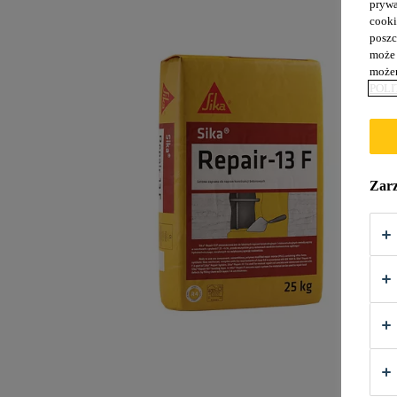
prywa
cooki
poszc
może 
możem
POLI
Zarz