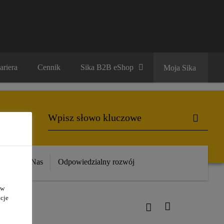
ariera
Cennik
Sika B2B eShop
Moja Sika
ika
O Nas
Odpowiedzialny rozwój
 w
cje