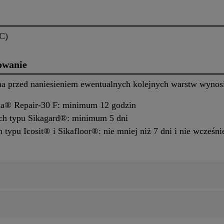
°C)
owanie
a przed naniesieniem ewentualnych kolejnych warstw wynos
ika® Repair-30 F: minimum 12 godzin
ch typu Sikagard®: minimum 5 dni
ypu Icosit® i Sikafloor®: nie mniej niż 7 dni i nie wcześnie