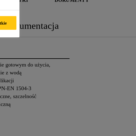
ERYSTYKI
DOKUMENTY
Dokumentacja
tkie
nie gotowym do użycia,
ie z wodą
likacji
 PN-EN 1504-3
czne, szczelność
iczną