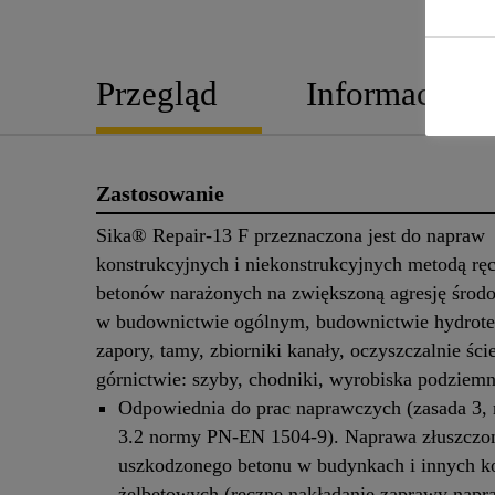
Przegląd
Informacje o
Zastosowanie
Sika® Repair-13 F przeznaczona jest do napraw
konstrukcyjnych i niekonstrukcyjnych metodą rę
betonów narażonych na zwiększoną agresję środo
w budownictwie ogólnym, budownictwie hydrot
zapory, tamy, zbiorniki kanały, oczyszczalnie śc
górnictwie: szyby, chodniki, wyrobiska podziemne
Odpowiednia do prac naprawczych (zasada 3, 
3.2 normy PN-EN 1504-9). Naprawa złuszczo
uszkodzonego betonu w budynkach i innych k
żelbetowych (ręczne nakładanie zaprawy napr