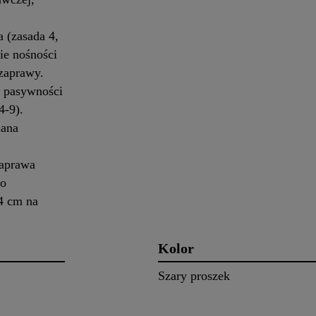
 (zasada 4,
e nośności
zaprawy.
 pasywności
4-9).
iana
.
aprawa
go
4 cm na
Kolor
Szary proszek