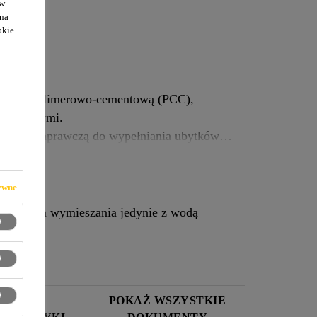
ów
F
 na
okie
zaprawą polimerowo-cementową (PCC),
ntetycznymi.
zaprawą naprawczą do wypełniania ubytków
air-10 F. Zaprawę można nanosić metodą
ywne
a, wymaga wymieszania jedynie z wodą
RTA
POKAŻ WSZYSTKIE