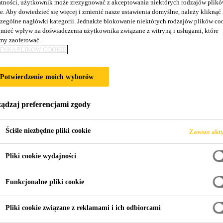
tności, użytkownik może zrezygnować z akceptowania niektórych rodzajów plik
Sika® Repair-13 
e. Aby dowiedzieć się więcej i zmienić nasze ustawienia domyślne, należy kliknąć
zególne nagłówki kategorii. Jednakże blokowanie niektórych rodzajów plików co
mieć wpływ na doświadczenia użytkownika związane z witryną i usługami, które
y zaoferować.
Zaprawa do napraw betonu
TYKA PLIKÓW COOKIE
Sika® Repair-13 F jest gotową, jednoskładnikową 
Potwierdzenie moich wyborów
zawierającą mikrokrzemionkę, zbrojoną włóknami sy
Sika® Repair-13 F w systemie Sika® Repair F jest 
ądzaj preferencjami zgody
betonu z zastosowaniem warstwy sczepnej Sika® Rep
Więcej treści +
ręczną lub metodą natrysku na mokro. Sika® Repair-13 F spełnia wymagania dla zaprawy
Ściśle niezbędne pliki cookie
Zawsze akt
naprawczej klasy R4 zgodnie z PN-EN 1504-3.
Materiał dostarczany w stanie gotowym do użyci
Pliki cookie wydajności
Łatwość przygotowania i aplikacji
Klasa R4 zgodnie z normą PN-EN 1504-3
Funkcjonalne pliki cookie
Pliki cookie związane z reklamami i ich odbiorcami
KARTA INFORMACYJNA
KA