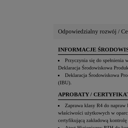
Odpowiedzialny rozwój / Cer
INFORMACJE ŚRODOW
Przyczynia się do spełnienia
Deklaracja Środowiskowa Produ
Deklaracja Środowiskowa Pro
(IBU).
APROBATY / CERTYFIKA
Zaprawa klasy R4 do napraw k
właściwości użytkowych w oparci
certyfikującą zakładową kontrol
Atest Higieniczny PZH do ko