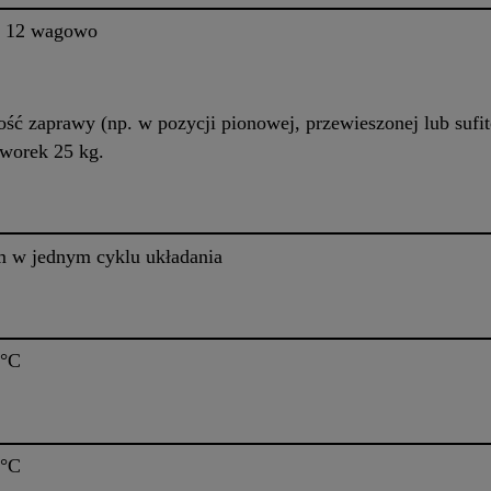
 : 12 wagowo
ność zaprawy (np. w pozycji pionowej, przewieszonej lub suf
 worek 25 kg.
 w jednym cyklu układania
0°C
0°C