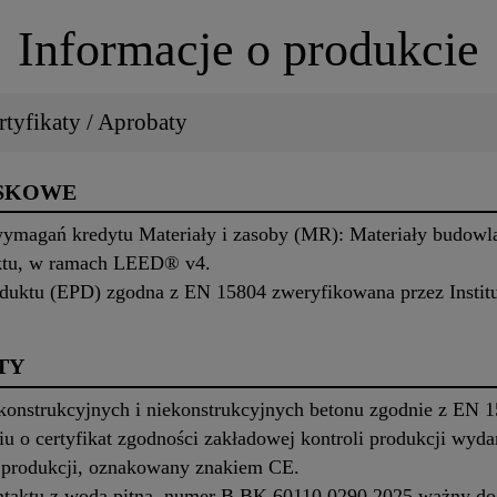
Informacje o produkcie
tyfikaty / Aprobaty
ISKOWE
 wymagań kredytu Materiały i zasoby (MR): Materiały budowla
ktu, w ramach LEED® v4.
duktu (EPD) zgodna z EN 15804 zweryfikowana przez Institu
TY
onstrukcyjnych i niekonstrukcyjnych betonu zgodnie z EN 1
u o certyfikat zgodności zakładowej kontroli produkcji wyda
ę produkcji, oznakowany znakiem CE.
ntaktu z wodą pitną, numer B.BK.60110.0290.2025 ważny do