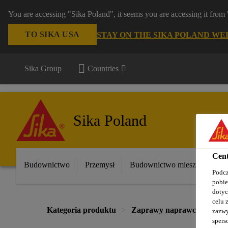
You are accessing "Sika Poland", it seems you are accessing it fro
TO SIKA USA
STAY ON THE SIKA POLAND WE
Sika Group
Countries
Sika Poland
Cent
Budownictwo
Przemysł
Budownictwo mieszkaniowe
Podcz
pobie
dotyc
celu 
Kategoria produktu
Zaprawy naprawcze i mon
zazwy
spers