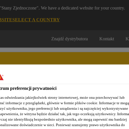
m "Stany Zjednoczone". We have a dedicated website for your country.
BSITE
SELECT A COUNTRY
Znajdź dystrybutora
Kontakt
K
rum preferencji prywatności
Nasze realizacje
Baza wiedzy / Dokumentacja
Szkolenia S
as odwiedzania jakiejkolwiek strony internetowej, może ona przechowywać lub
rać informacje z przeglądarki, głównie w formie plików cookie. Informacje te mogą
zyć użytkownika, jego preferencji lub urządzenia i są najczęściej wykorzystywane
zapewnienia, że witryna będzie działać tak, jak tego oczekują użytkownicy. Informa
tażowe
Sika® Repair-13 F
czaj nie identyfikują bezpośrednio użytkownika, ale mogą zapewnić mu bardziej
onalizowane doświadczenie w sieci. Ponieważ szanujemy prawo użytkownika do