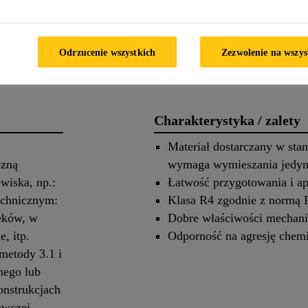
PRODUKTU
CHARAKT
 produkcie
Zastosowanie
Odrzucenie wszystkich
Zezwolenie na wszys
Charakterystyka / zalety
Materiał dostarczany w sta
czną
wymaga wymieszania jedyn
wiska, np.:
Łatwość przygotowania i ap
echnicznym:
Klasa R4 zgodnie z normą
ieków, w
Dobre właściwości mechani
, itp.
Odporność na agresję chem
metody 3.1 i
nego lub
onstrukcjach
awczej,