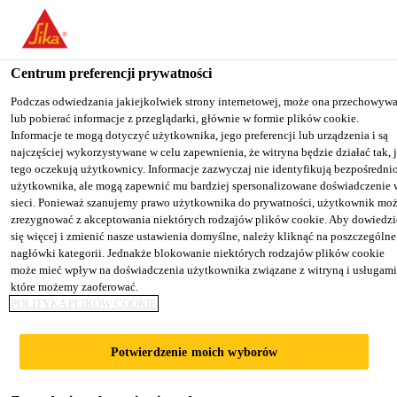
You are accessing "Sika Poland", it seems you are accessing it from
"Stany Zjednoczone". We have a dedicated website for your country
Centrum preferencji prywatności
TO SIKA
STAY ON THE SIKA
SELECT A
Budownictwo mieszkaniowe
...
Sika® Repair-10 F
USA
POLAND WEBSITE
COUNTRY
Podczas odwiedzania jakiejkolwiek strony internetowej, może ona przechowyw
lub pobierać informacje z przeglądarki, głównie w formie plików cookie.
Informacje te mogą dotyczyć użytkownika, jego preferencji lub urządzenia i są
najczęściej wykorzystywane w celu zapewnienia, że witryna będzie działać tak, 
Sika Poland
tego oczekują użytkownicy. Informacje zazwyczaj nie identyfikują bezpośredni
użytkownika, ale mogą zapewnić mu bardziej spersonalizowane doświadczenie 
Sika® Repair-10 F
sieci. Ponieważ szanujemy prawo użytkownika do prywatności, użytkownik mo
zrezygnować z akceptowania niektórych rodzajów plików cookie. Aby dowiedzi
się więcej i zmienić nasze ustawienia domyślne, należy kliknąć na poszczególne
Zabezpieczenie antykorozyjne zbrojenia i
nagłówki kategorii. Jednakże blokowanie niektórych rodzajów plików cookie
może mieć wpływ na doświadczenia użytkownika związane z witryną i usługami
warstwa sczepna
które możemy zaoferować.
POLITYKA PLIKÓW COOKIE
Sika® Repair-10 F jest gotową, jednoskładnikową
zaprawą cementowo-polimerową (PCC/SPCC)
Potwierdzenie moich wyborów
zawierającą mikrokrzemionkę. Sika® Repair-10 F
jest przeznaczona do wykonywania warstw