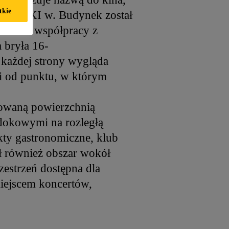
tkie
czątku XXI w. Budynek został
RDV we współpracy z
a bryła 16-
 każdej strony wygląda
ści od punktu, w którym
towaną powierzchnią
idokowymi na rozległą
kty gastronomiczne, klub
ł również obszar wokół
estrzeń dostępna dla
miejscem koncertów,