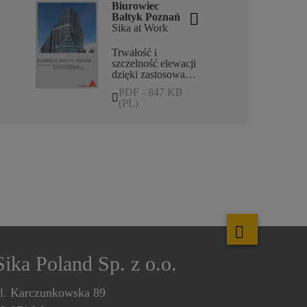
Biurowiec
Bałtyk Poznań
Sika at Work
Trwałość i
szczelność elewacji
dzięki zastosowaniu
domieszek i
PDF - 847 KB
uszczelniaczy Sika:
(PL)
Sikasil WS-605 S,
Sika ViscoCrete-
3020 X.
Sika Poland Sp. z o.o.
l. Karczunkowska 89