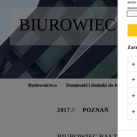
może 
możem
POLI
BIUROWIEC B
Zarz
Budownictwo
Domieszki i dodatki do betonu
2017
POZNAŃ
BIUROWIEC BAŁTYK ZLO