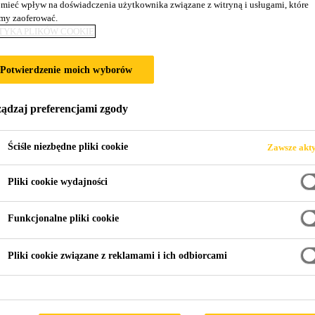
mieć wpływ na doświadczenia użytkownika związane z witryną i usługami, które
y zaoferować.
TYKA PLIKÓW COOKIE
AŁTYK, POZNAŃ
Potwierdzenie moich wyborów
ądzaj preferencjami zgody
Ściśle niezbędne pliki cookie
Zawsze akt
Pliki cookie wydajności
Biurowiec Bałtyk, Poznań
Funkcjonalne pliki cookie
Pliki cookie związane z reklamami i ich odbiorcami
KALIZOWANY W CENTRUM POZNANIA nawi