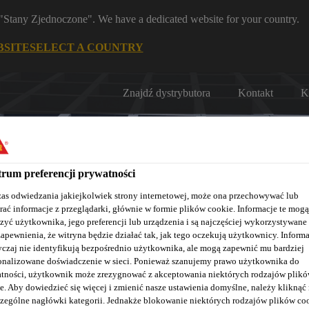
m "Stany Zjednoczone". We have a dedicated website for your country.
BSITE
SELECT A COUNTRY
Znajdź dystrybutora
Kontakt
K
rum preferencji prywatności
as odwiedzania jakiejkolwiek strony internetowej, może ona przechowywać lub
rać informacje z przeglądarki, głównie w formie plików cookie. Informacje te mogą
zyć użytkownika, jego preferencji lub urządzenia i są najczęściej wykorzystywane
Nasze realizacje
Baza wiedzy / Dokumentacja
Szkolenia S
zapewnienia, że witryna będzie działać tak, jak tego oczekują użytkownicy. Informa
czaj nie identyfikują bezpośrednio użytkownika, ale mogą zapewnić mu bardziej
onalizowane doświadczenie w sieci. Ponieważ szanujemy prawo użytkownika do
tności, użytkownik może zrezygnować z akceptowania niektórych rodzajów plik
e. Aby dowiedzieć się więcej i zmienić nasze ustawienia domyślne, należy kliknąć
zególne nagłówki kategorii. Jednakże blokowanie niektórych rodzajów plików co