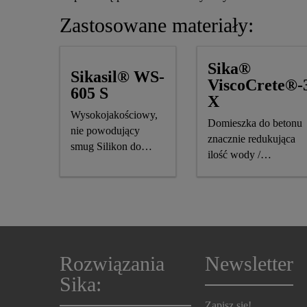
Zastosowane materiały:
Sika®
Sikasil® WS-
ViscoCrete®-
605 S
X
Wysokojakościowy,
Domieszka do betonu
nie powodujący
znacznie redukująca
smug Silikon do
ilość wody /
uszczelnień
upłynniająca
pogodowych, z
oznakowaniem CE
Rozwiązania
Newsletter
Sika:
Zapisz się!