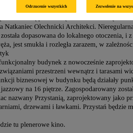
Odrzucenie wszystkich
Zezwolenie na wszys
istniało w tym miejscu i zostało zburzone na po
ą holenderską pracownię architektoniczną MV
ra Natkaniec Olechnicki Architekci. Nieregularn
stała dopasowana do lokalnego otoczenia, i z
zwęża, jest smukła i rozległa zarazem, w zależno
łtyk
lofunkcjonalny budynek z nowocześnie zaprojek
wiązaniami przestrzeni wewnątrz i tarasami w
nkcji biznesowej w budynku będą działały pun
b jazzowy na 16 piętrze. Zagospodarowany zosta
c nazwany Przystanią, zaprojektowany jako prz
rniami, drzewami i ławkami. Przystań będzie 
dzie tu plenerowe kino.