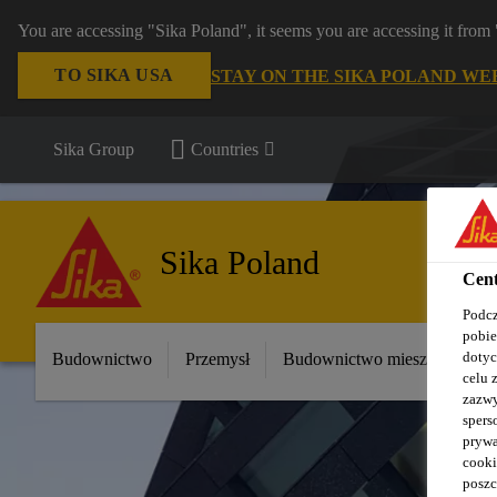
You are accessing "Sika Poland", it seems you are accessing it fro
TO SIKA USA
STAY ON THE SIKA POLAND WE
Sika Group
Countries
Sika Poland
Cent
Podcz
pobie
dotyc
Budownictwo
Przemysł
Budownictwo mieszkaniowe
celu 
zazwy
spers
prywa
cooki
poszc