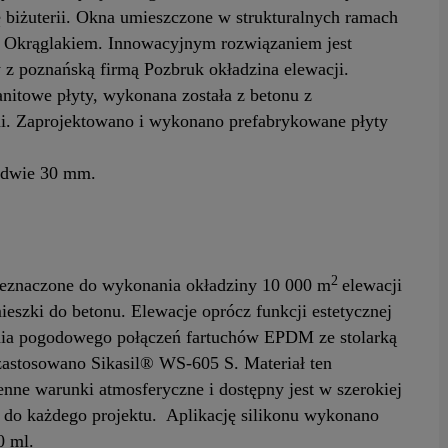
ę biżuterii. Okna umieszczone w strukturalnych ramach
 Okrąglakiem. Innowacyjnym rozwiązaniem jest
 z poznańską firmą Pozbruk okładzina elewacji.
itowe płyty, wykonana została z betonu z
. Zaprojektowano i wykonano prefabrykowane płyty
ledwie 30 mm.
2
zeznaczone do wykonania okładziny 10 000 m
elewacji
szki do betonu. Elewacje oprócz funkcji estetycznej
enia pogodowego połączeń fartuchów EPDM ze stolarką
zastosowano Sikasil® WS-605 S. Materiał ten
enne warunki atmosferyczne i dostępny jest w szerokiej
 do każdego projektu. Aplikację silikonu wykonano
0 ml.