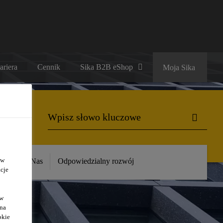
ariera
Cennik
Sika B2B eShop
Moja Sika
 w
ika
O Nas
Odpowiedzialny rozwój
cje
ów
 na
okie