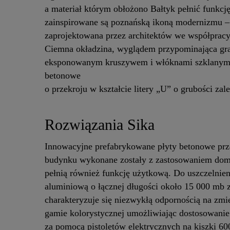
a materiał którym obłożono Bałtyk pełnić funkcj
zainspirowane są poznańską ikoną modernizmu –
zaprojektowana przez architektów we współpracy
Ciemna okładzina, wyglądem przypominająca gran
eksponowanym kruszywem i włóknami szklanymi
betonowe
o przekroju w kształcie litery „U” o grubości za
Rozwiązania Sika
Innowacyjne prefabrykowane płyty betonowe pr
budynku wykonane zostały z zastosowaniem domie
pełnią również funkcję użytkową. Do uszczelni
aluminiową o łącznej długości około 15 000 mb 
charakteryzuje się niezwykłą odpornością na zmi
gamie kolorystycznej umożliwiając dostosowanie
za pomocą pistoletów elektrycznych na kiszki 60