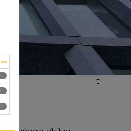
ywne
ązuje nazwą do kina,