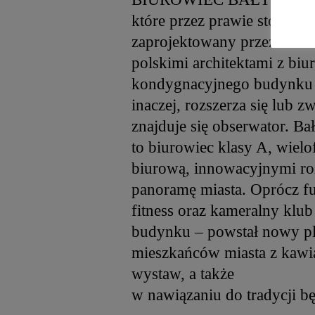
które przez prawie sto lat 
zaprojektowany przez znan
polskimi architektami z biu
kondygnacyjnego budynku zo
inaczej, rozszerza się lub 
znajduje się obserwator. Ba
to biurowiec klasy A, wie
biurową, innowacyjnymi roz
panoramę miasta. Oprócz fu
fitness oraz kameralny klu
budynku – powstał nowy pla
mieszkańców miasta z kawia
wystaw, a także
w nawiązaniu do tradycji bę