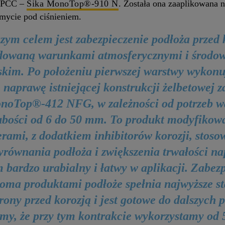
ę PCC –
Sika MonoTop®-910 N
. Została ona zaaplikowana n
 mycie pod ciśnieniem.
zym celem jest zabezpieczenie podłoża przed 
owaną warunkami atmosferycznymi i środo
skim. Po położeniu pierwszej warstwy wykon
e naprawę istniejącej konstrukcji żelbetowej 
noTop®-412 NFG, w zależności od potrzeb w
ubości od 6 do 50 mm. To produkt modyfikow
rami, z dodatkiem inhibitorów korozji, stos
yrównania podłoża i zwiększenia trwałości na
m bardzo urabialny i łatwy w aplikacji. Zabez
oma produktami podłoże spełnia najwyższe s
rony przed korozją i jest gotowe do dalszych p
my, że przy tym kontrakcie wykorzystamy od 