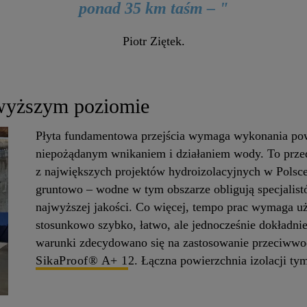
ponad 35 km taśm – "
Piotr Ziętek.
jwyższym poziomie
Płyta fundamentowa przejścia wymaga wykonania pow
niepożądanym wnikaniem i działaniem wody. To przed
z największych projektów hydroizolacyjnych w Polsc
gruntowo – wodne w tym obszarze obligują specjalis
najwyższej jakości. Co więcej, tempo prac wymaga uż
stosunkowo szybko, łatwo, ale jednocześnie dokładni
warunki zdecydowano się na zastosowanie przeciw
SikaProof® A+ 1
2. Łączna powierzchnia izolacji ty