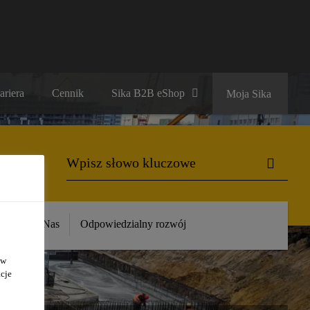
ariera
Cennik
Sika B2B eShop
Moja Sika
ika
O Nas
Odpowiedzialny rozwój
 w
cje