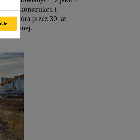
nienie konstrukcji i
ika, która przez 30 lat
tkie
 budowlanej.