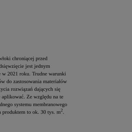
łoki chroniącej przed
sięwzięcie jest jednym
e w 2021 roku. Trudne warunki
tów do zastosowania materiałów
ycia rozwiązań dających się
e aplikować. Ze względu na te
wodnego systemu membranowego
2
m produktem to ok. 30 tys. m
.