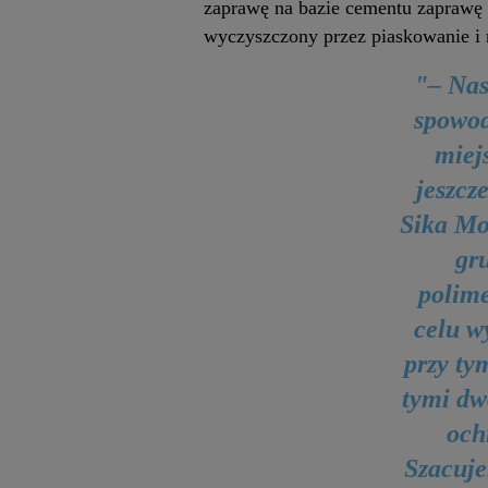
zaprawę na bazie cementu zapraw
wyczyszczony przez piaskowanie i
"– Nas
spowod
miej
jeszcz
Sika Mo
gr
polime
celu w
przy ty
tymi dw
och
Szacuje