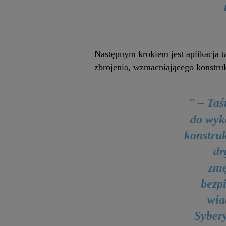
Następnym krokiem jest aplikacja
zbrojenia, wzmacniającego konstrukc
" – Ta
do wyk
konstruk
dr
zmę
bezp
wia
Sybery