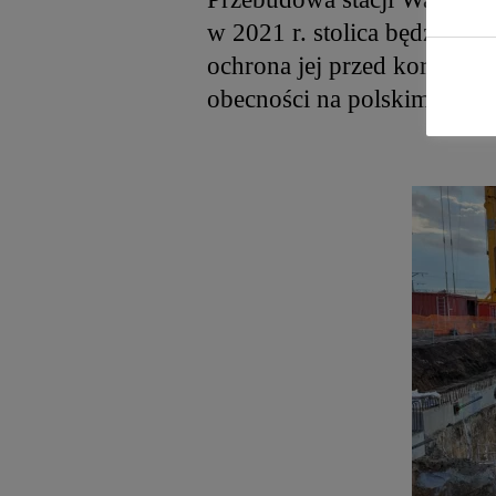
w 2021 r. stolica będzie mu
ochrona jej przed korozją –
obecności na polskim rynku