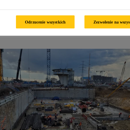
siała się zmierzyć. Hydroizolacja, a także wzmoc
 to zadania, jakie powierzono produktom marki S
Odrzucenie wszystkich
Zezwolenie na wszys
 zaskarbiła sobie zaufanie specjalistów branży