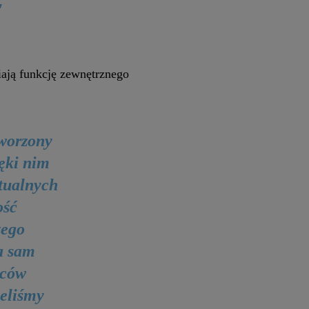
"
niają funkcję zewnętrznego
worzony
ęki nim
ntualnych
ość
zego
a sam
ńców
ieliśmy