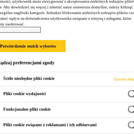
tności, użytkownik może zrezygnować z akceptowania niektórych rodzajów plik
e. Aby dowiedzieć się więcej i zmienić nasze ustawienia domyślne, należy kliknąć
JA DWORCA ZAC
zególne nagłówki kategorii. Jednakże blokowanie niektórych rodzajów plików co
mieć wpływ na doświadczenia użytkownika związane z witryną i usługami, które
y zaoferować.
TYKA PLIKÓW COOKIE
Potwierdzenie moich wyborów
ądzaj preferencjami zgody
Ściśle niezbędne pliki cookie
Zawsze akt
worca Zachodniego w Warszawie
Pliki cookie wydajności
Funkcjonalne pliki cookie
Pliki cookie związane z reklamami i ich odbiorcami
 Zachodnia to jedno z największych przedsięwz