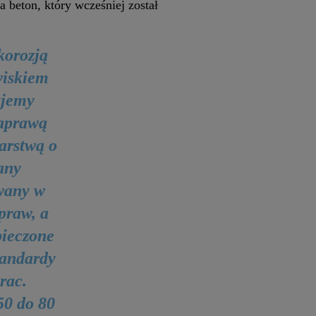
a beton, który wcześniej został
korozją
wiskiem
ujemy
zaprawą
arstwą o
any
owany w
praw, a
pieczone
tandardy
rac.
50 do 80