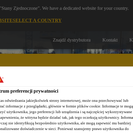
m "Stany Zjednoczone". We have a dedicated website for your country.
BSITE
SELECT A COUNTRY
Znajdź dystrybutora
Kontakt
K
rum preferencji prywatności
Nasze realizacje
Baza wiedzy / Dokumentacja
Szkolenia S
as odwiedzania jakiejkolwiek strony internetowej, może ona przechowywać lub
rać informacje z przeglądarki, głównie w formie plików cookie. Informacje te mogą
zyć użytkownika, jego preferencji lub urządzenia i są najczęściej wykorzystywane
zapewnienia, że witryna będzie działać tak, jak tego oczekują użytkownicy. Informa
czaj nie identyfikują bezpośrednio użytkownika, ale mogą zapewnić mu bardziej
onalizowane doświadczenie w sieci. Ponieważ szanujemy prawo użytkownika do