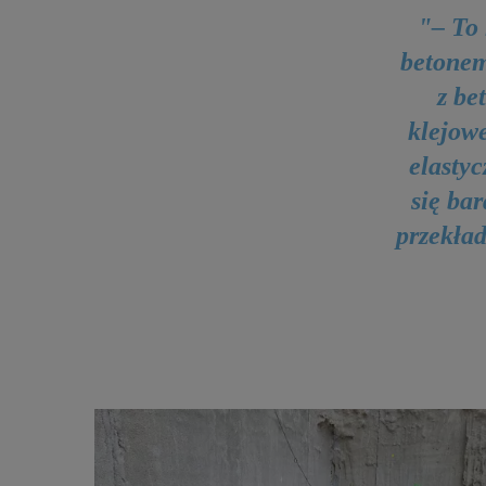
"– To 
betonem
z be
klejow
elastyc
się ba
przekła