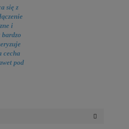
a się z
łączenie
zne i
 bardzo
teryzuje
a cecha
awet pod