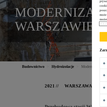
prywa
cooki
MODERNIZAC
poszc
może 
możem
WARSZAWIE
POLI
Zarz
Budownictwo
Hydroizolacje
Modernizacja D
2021
WARSZAWA
Przebudowa stacji Warszawa