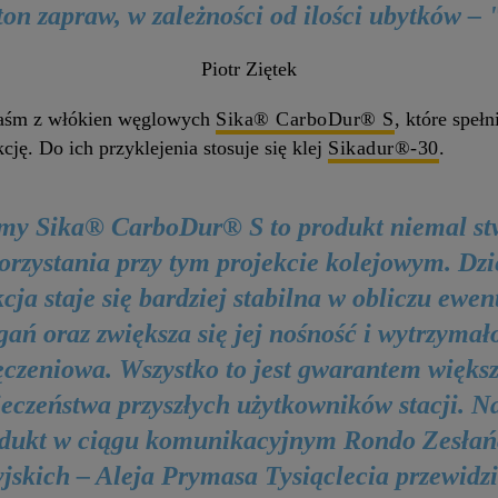
ton zapraw, w zależności od ilości ubytków – 
Piotr Ziętek
 taśm z włókien węglowych
Sika® CarboDur® S
, które speł
ję. Do ich przyklejenia stosuje się klej
Sikadur®-30
.
śmy Sika® CarboDur® S to produkt niemal st
orzystania przy tym projekcie kolejowym. Dzi
cja staje się bardziej stabilna w obliczu ewe
gań oraz zwiększa się jej nośność i wytrzymał
czeniowa. Wszystko to jest gwarantem więks
ieczeństwa przyszłych użytkowników stacji. N
dukt w ciągu komunikacyjnym Rondo Zesła
jskich – Aleja Prymasa Tysiąclecia przewidz