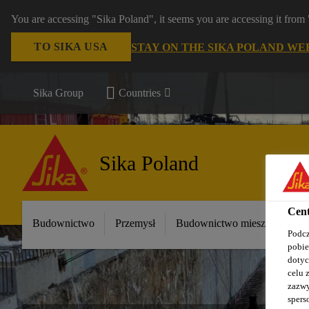
You are accessing "Sika Poland", it seems you are accessing it fro
TO SIKA USA
STAY ON THE SIKA POLAND WE
Sika Group
Countries
Sika Poland
Cent
Budownictwo
Przemysł
Budownictwo mieszkaniowe
Podcz
pobie
dotyc
celu 
zazwy
spers