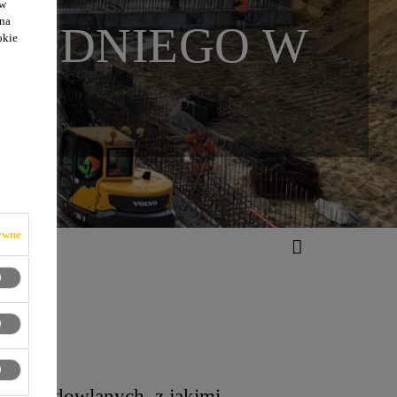
ów
 na
HODNIEGO W
okie
ywne
ięć budowlanych, z jakimi