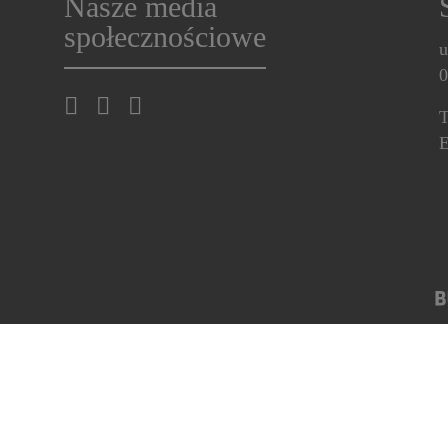
Nasze media
społecznościowe
u
0
T
E
ków cookie
Skorzystaj z przysługujących Ci praw
Strategia p