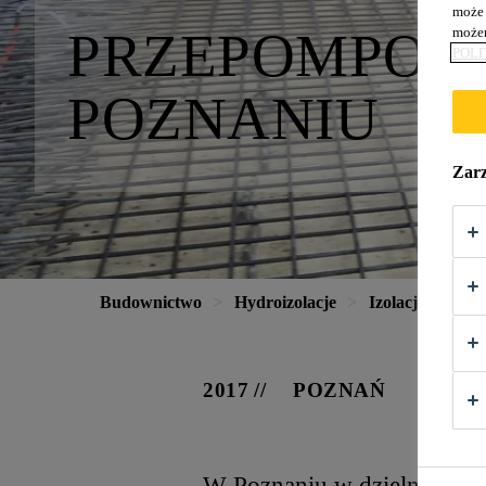
może 
PRZEPOMPOW
możem
POLI
POZNANIU
Zarz
Budownictwo
Hydroizolacje
Izolacje funda
2017
POZNAŃ
W Poznaniu w dzielnicy Ga