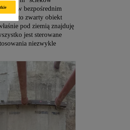
łożonej w bezpośrednim
tkie
owni to zwarty obiekt
łaśnie pod ziemią znajduję
szystko jest sterowane
tosowania niezwykle