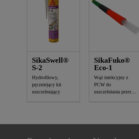
SikaSwell®
SikaFuko®
S-2
Eco-1
Hydrofilowy,
Wąż iniekcyjny z
pęczniejący kit
PCW do
uszczelniający
uszczelniania przerw
roboczych