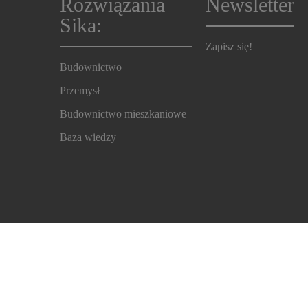
Rozwiązania
Newsletter
Sika:
Zapisz się!
Budownictwo
Przemysł
Budownictwo mieszkaniowe
Baza wiedzy
Dane osobowe
Nota prawna
Centrum ustawień pli