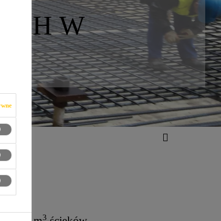
ACH W
ywne
3
czy 7,6 m
ścieków