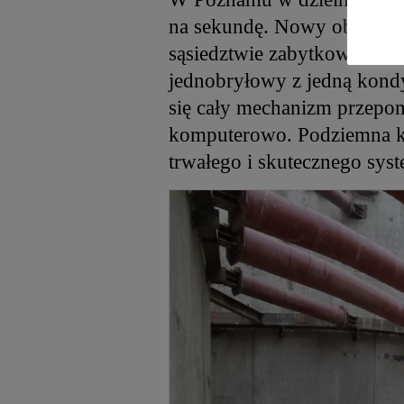
na sekundę. Nowy obiekt ar
sąsiedztwie zabytkowej po
jednobryłowy z jedną kond
się cały mechanizm przepom
komputerowo. Podziemna k
trwałego i skutecznego syst