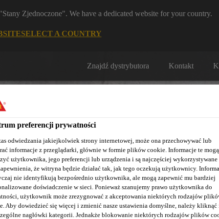
m "Stany Zjednoczone". We have a dedicated website for your country.
BSITE
SELECT A COUNTRY
Znajdź dystrybutora
Kontakt
K
rum preferencji prywatności
as odwiedzania jakiejkolwiek strony internetowej, może ona przechowywać lub
rać informacje z przeglądarki, głównie w formie plików cookie. Informacje te mogą
Nasze realizacje
Baza wiedzy / Dokumentacja
Szkolenia S
zyć użytkownika, jego preferencji lub urządzenia i są najczęściej wykorzystywane
zapewnienia, że witryna będzie działać tak, jak tego oczekują użytkownicy. Informa
czaj nie identyfikują bezpośrednio użytkownika, ale mogą zapewnić mu bardziej
onalizowane doświadczenie w sieci. Ponieważ szanujemy prawo użytkownika do
tności, użytkownik może zrezygnować z akceptowania niektórych rodzajów plik
e. Aby dowiedzieć się więcej i zmienić nasze ustawienia domyślne, należy kliknąć
zególne nagłówki kategorii. Jednakże blokowanie niektórych rodzajów plików co