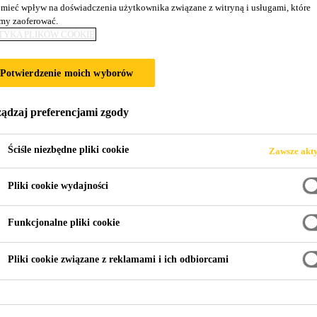
mieć wpływ na doświadczenia użytkownika związane z witryną i usługami, które
NIA NA GARBAR
y zaoferować.
TYKA PLIKÓW COOKIE
Potwierdzenie moich wyborów
ądzaj preferencjami zgody
Ściśle niezbędne pliki cookie
Zawsze akt
Pliki cookie wydajności
mentów
Przepompownia na Garbarach w Poznaniu
Funkcjonalne pliki cookie
Pliki cookie związane z reklamami i ich odbiorcami
rbary powstała nowa przepompownia, która tło