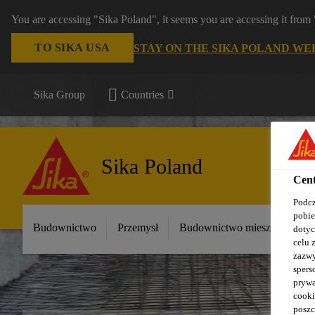
You are accessing "Sika Poland", it seems you are accessing it fro
TO SIKA USA
STAY ON THE SIKA POLAND WE
Sika Group
Countries
Sika Poland
Cent
Podcz
pobie
Budownictwo
Przemysł
Budownictwo mieszkaniowe
dotyc
celu 
zazwy
spers
prywa
cooki
poszc