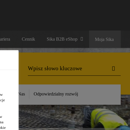
ariera
Cennik
Sika B2B eShop
Moja Sika
ika
O Nas
Odpowiedzialny rozwój
 w
cje
ów
 na
okie