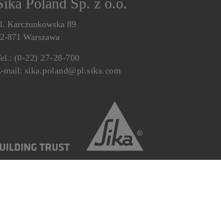
Sika Poland Sp. z o.o.
l. Karczunkowska 89
2-871 Warszawa
el.:
(0-22) 27-28-700
-mail:
sika.poland@pl.sika.com
odatkowa