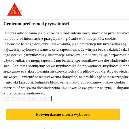
You are accessing "Sika Poland", it seems you are accessing it from
"Stany Zjednoczone". We have a dedicated website for your country
Centrum preferencji prywatności
TO SIKA
STAY ON THE SIKA
SELECT A
Budownictwo
...
SikaProof® Primer-01
USA
POLAND WEBSITE
COUNTRY
Podczas odwiedzania jakiejkolwiek strony internetowej, może ona przechowyw
lub pobierać informacje z przeglądarki, głównie w formie plików cookie.
Informacje te mogą dotyczyć użytkownika, jego preferencji lub urządzenia i są
najczęściej wykorzystywane w celu zapewnienia, że witryna będzie działać tak, 
Sika Poland
tego oczekują użytkownicy. Informacje zazwyczaj nie identyfikują bezpośredni
użytkownika, ale mogą zapewnić mu bardziej spersonalizowane doświadczenie 
SikaProof®
sieci. Ponieważ szanujemy prawo użytkownika do prywatności, użytkownik mo
zrezygnować z akceptowania niektórych rodzajów plików cookie. Aby dowiedzi
się więcej i zmienić nasze ustawienia domyślne, należy kliknąć na poszczególne
Primer-01
nagłówki kategorii. Jednakże blokowanie niektórych rodzajów plików cookie
może mieć wpływ na doświadczenia użytkownika związane z witryną i usługami
które możemy zaoferować.
Materiał gruntujący pod
POLITYKA PLIKÓW COOKIE
samoprzylepne membrany
hydroizolacyjne
Potwierdzenie moich wyborów
SikaProof® Primer-01 jest materiałem gruntującym