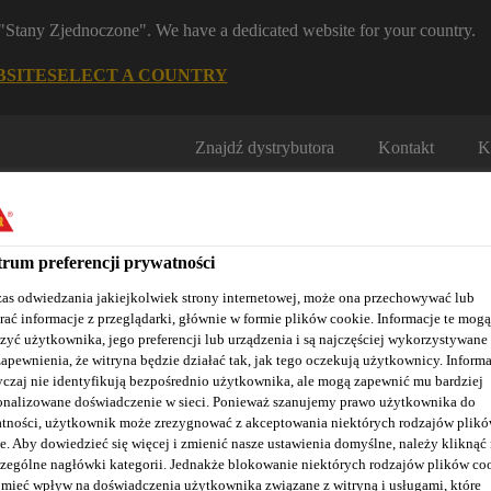
m "Stany Zjednoczone". We have a dedicated website for your country.
BSITE
SELECT A COUNTRY
Znajdź dystrybutora
Kontakt
K
rum preferencji prywatności
as odwiedzania jakiejkolwiek strony internetowej, może ona przechowywać lub
rać informacje z przeglądarki, głównie w formie plików cookie. Informacje te mogą
zyć użytkownika, jego preferencji lub urządzenia i są najczęściej wykorzystywane
Nasze realizacje
Baza wiedzy / Dokumentacja
Szkolenia S
zapewnienia, że witryna będzie działać tak, jak tego oczekują użytkownicy. Informa
czaj nie identyfikują bezpośrednio użytkownika, ale mogą zapewnić mu bardziej
onalizowane doświadczenie w sieci. Ponieważ szanujemy prawo użytkownika do
tności, użytkownik może zrezygnować z akceptowania niektórych rodzajów plik
e. Aby dowiedzieć się więcej i zmienić nasze ustawienia domyślne, należy kliknąć
zególne nagłówki kategorii. Jednakże blokowanie niektórych rodzajów plików co
mieć wpływ na doświadczenia użytkownika związane z witryną i usługami, które