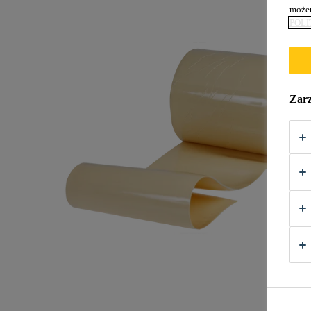
możem
POLI
Zarz