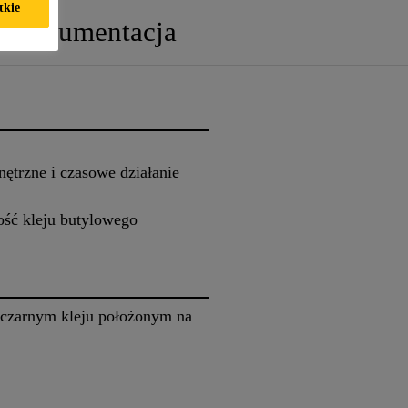
tkie
Dokumentacja
ętrzne i czasowe działanie
ość kleju butylowego
a czarnym kleju położonym na