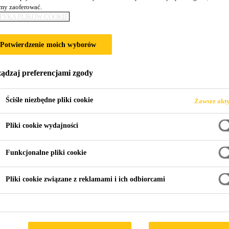
y zaoferować.
SikaProof® Patc
TYKA PLIKÓW COOKIE
Potwierdzenie moich wyborów
Samoprzylepna taśma do uszczelniania mem
stosowana w systemach SikaProof®
ądzaj preferencjami zgody
SikaProof® Patch-200 B jest jednostronną, samoprzy
SikaProof® laminowanej klejem butylowym pokrytym
Ściśle niezbędne pliki cookie
Zawsze akt
Pliki cookie wydajności
Dobra szczelność
Funkcjonalne pliki cookie
Odporność na czynniki zewnętrzne i czasowe dzi
Dobra przyczepność i trwałość kleju butylowego
Pliki cookie związane z reklamami i ich odbiorcami
KARTA INFORMACYJNA PRODU