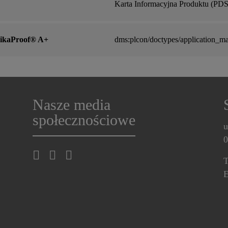
Karta Informacyjna Produktu (PDS
SikaProof® A+
dms:plcon/doctypes/application_m
Nasze media
społecznościowe
u
0
T
E