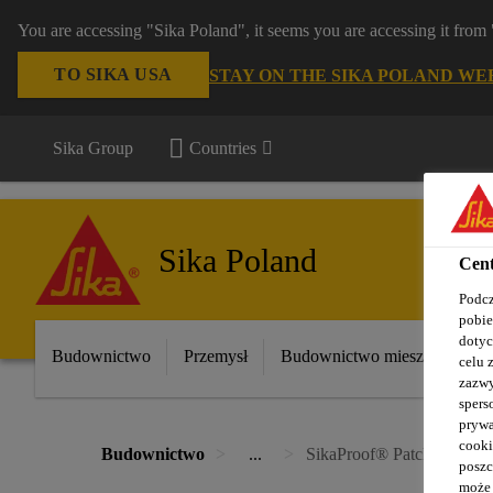
You are accessing "Sika Poland", it seems you are accessing it fro
TO SIKA USA
STAY ON THE SIKA POLAND WE
Sika Group
Countries
Sika Poland
Cent
Podcz
pobie
dotyc
Budownictwo
Przemysł
Budownictwo mieszkaniowe
celu 
zazwy
spers
prywa
cooki
Budownictwo
...
SikaProof® Patch-200 B
poszc
może 