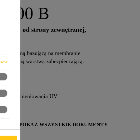
h-200 B
brany od strony zewnętrznej,
lepną taśmą bazującą na membranie
 ochronną warstwą zabezpieczającą.
ywne
ałanie promieniowania UV
KTU
POKAŻ WSZYSTKIE DOKUMENTY