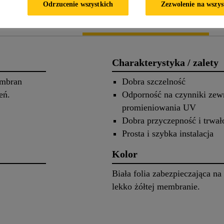
Odrzucenie wszystkich
Zezwolenie na wszys
 produkcie
Zastosowanie
Charakterystyka / zalety
embran
Dobra szczelność
eń.
Odporność na czynniki zewn
promieniowania UV
Dobra przyczepność i trwał
Prosta i szybka instalacja
Kolor
Biała folia zabezpieczająca n
lekko żółtej membranie.