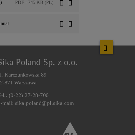
)
PDF - 745 KB (PL)
anual
Sika Poland Sp. z o.o.
l. Karczunkowska 89
2-871 Warszawa
el.:
(0-22) 27-28-700
-mail:
sika.poland@pl.sika.com