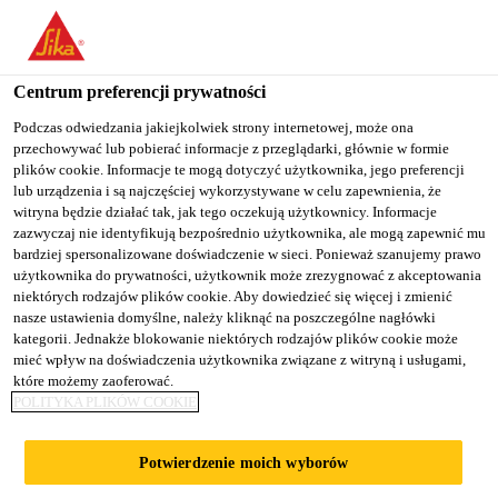
You are accessing "Sika Poland", it seems you are accessing it
from "Stany Zjednoczone". We have a dedicated website for your
country.
Centrum preferencji prywatności
Budownictwo
...
Sikaplan® WP 1100-20 HL
TO
Podczas odwiedzania jakiejkolwiek strony internetowej, może ona
STAY ON THE SIKA
SELECT A
przechowywać lub pobierać informacje z przeglądarki, głównie w formie
SIKA
POLAND WEBSITE
COUNTRY
plików cookie. Informacje te mogą dotyczyć użytkownika, jego preferencji
USA
lub urządzenia i są najczęściej wykorzystywane w celu zapewnienia, że
witryna będzie działać tak, jak tego oczekują użytkownicy. Informacje
zazwyczaj nie identyfikują bezpośrednio użytkownika, ale mogą zapewnić mu
Sikaplan® WP
Sika Poland
bardziej spersonalizowane doświadczenie w sieci. Ponieważ szanujemy prawo
użytkownika do prywatności, użytkownik może zrezygnować z akceptowania
niektórych rodzajów plików cookie. Aby dowiedzieć się więcej i zmienić
1100-20 HL
nasze ustawienia domyślne, należy kliknąć na poszczególne nagłówki
kategorii. Jednakże blokowanie niektórych rodzajów plików cookie może
mieć wpływ na doświadczenia użytkownika związane z witryną i usługami,
Membrana hydroizolacyjna do izolacji
które możemy zaoferować.
POLITYKA PLIKÓW COOKIE
przeciwwodnych konstrukcji podziemnych
i tuneli
Potwierdzenie moich wyborów
Sikaplan® WP 1100-20 HL jest elastyczną,