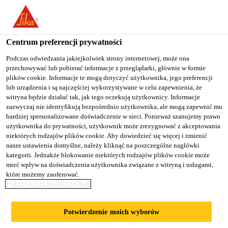
You are accessing "Sika Poland", it seems you are accessing it
from "Stany Zjednoczone". We have a dedicated website for your
country.
Centrum preferencji prywatności
TO
Podczas odwiedzania jakiejkolwiek strony internetowej, może ona
STAY ON THE SIKA
SELECT A
przechowywać lub pobierać informacje z przeglądarki, głównie w formie
SIKA
POLAND WEBSITE
COUNTRY
plików cookie. Informacje te mogą dotyczyć użytkownika, jego preferencji
USA
lub urządzenia i są najczęściej wykorzystywane w celu zapewnienia, że
witryna będzie działać tak, jak tego oczekują użytkownicy. Informacje
zazwyczaj nie identyfikują bezpośrednio użytkownika, ale mogą zapewnić mu
Sika Poland
bardziej spersonalizowane doświadczenie w sieci. Ponieważ szanujemy prawo
użytkownika do prywatności, użytkownik może zrezygnować z akceptowania
niektórych rodzajów plików cookie. Aby dowiedzieć się więcej i zmienić
nasze ustawienia domyślne, należy kliknąć na poszczególne nagłówki
kategorii. Jednakże blokowanie niektórych rodzajów plików cookie może
mieć wpływ na doświadczenia użytkownika związane z witryną i usługami,
które możemy zaoferować.
POKRYCIE
POLITYKA PLIKÓW COOKIE
DACHOWE NA
Potwierdzenie moich wyborów