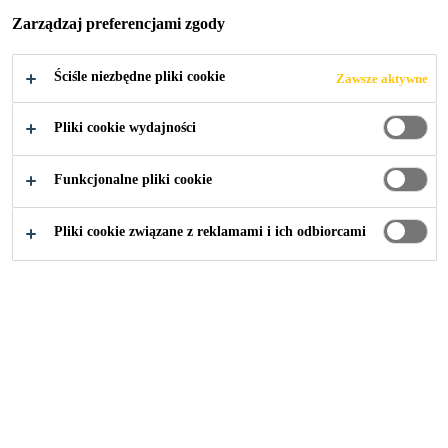
KOPULE
Zarządzaj preferencjami zgody
AKUMULATORA
Ściśle niezbędne pliki cookie
Zawsze aktywne
CIEPŁA W
Pliki cookie wydajności
ELEKTROCIEPŁ
Funkcjonalne pliki cookie
OWNI,
Pliki cookie związane z reklamami i ich odbiorcami
BIELSKO-BIAŁA
Budownictwo
...
Pokrycie dachowe na kopule akumulato