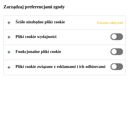
Zarządzaj preferencjami zgody
Ściśle niezbędne pliki cookie
Zawsze aktywne
Budownictwo
...
Akcesoria dla membran PVC
Pliki cookie wydajności
Funkcjonalne pliki cookie
Pliki cookie związane z reklamami i ich odbiorcami
Sika® Trocal Cleaner-2000
Środek do czyszczenia membran Sikaplan®
S-Lightning Conductor Clip