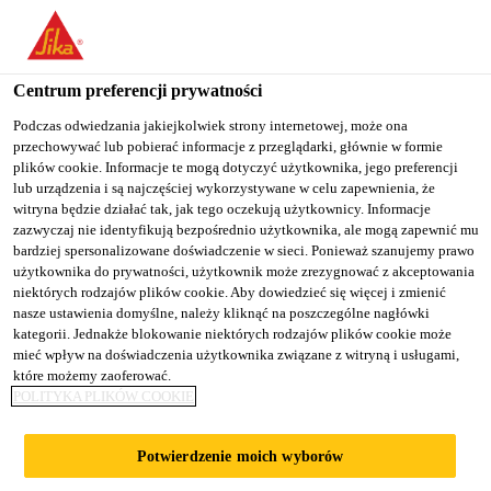
You are accessing "Sika Poland", it seems you are accessing it
from "Stany Zjednoczone". We have a dedicated website for your
country.
Centrum preferencji prywatności
TO
Podczas odwiedzania jakiejkolwiek strony internetowej, może ona
STAY ON THE SIKA
SELECT A
przechowywać lub pobierać informacje z przeglądarki, głównie w formie
SIKA
POLAND WEBSITE
COUNTRY
plików cookie. Informacje te mogą dotyczyć użytkownika, jego preferencji
USA
lub urządzenia i są najczęściej wykorzystywane w celu zapewnienia, że
witryna będzie działać tak, jak tego oczekują użytkownicy. Informacje
zazwyczaj nie identyfikują bezpośrednio użytkownika, ale mogą zapewnić mu
Sika Poland
bardziej spersonalizowane doświadczenie w sieci. Ponieważ szanujemy prawo
użytkownika do prywatności, użytkownik może zrezygnować z akceptowania
niektórych rodzajów plików cookie. Aby dowiedzieć się więcej i zmienić
nasze ustawienia domyślne, należy kliknąć na poszczególne nagłówki
kategorii. Jednakże blokowanie niektórych rodzajów plików cookie może
AKCESORIA DLA
mieć wpływ na doświadczenia użytkownika związane z witryną i usługami,
które możemy zaoferować.
POLITYKA PLIKÓW COOKIE
MEMBRAN PVC
Potwierdzenie moich wyborów