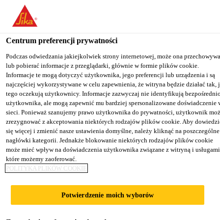
You are accessing "Sika Poland", it seems you are accessing it from
"Stany Zjednoczone". We have a dedicated website for your country
Centrum preferencji prywatności
TO SIKA
STAY ON THE SIKA
SELECT A
Budownictwo
...
SikaScreed® HardTop-70
USA
POLAND WEBSITE
COUNTRY
Podczas odwiedzania jakiejkolwiek strony internetowej, może ona przechowyw
lub pobierać informacje z przeglądarki, głównie w formie plików cookie.
Informacje te mogą dotyczyć użytkownika, jego preferencji lub urządzenia i są
najczęściej wykorzystywane w celu zapewnienia, że witryna będzie działać tak, 
Sika Poland
tego oczekują użytkownicy. Informacje zazwyczaj nie identyfikują bezpośredni
użytkownika, ale mogą zapewnić mu bardziej spersonalizowane doświadczenie 
SikaScreed®
sieci. Ponieważ szanujemy prawo użytkownika do prywatności, użytkownik mo
zrezygnować z akceptowania niektórych rodzajów plików cookie. Aby dowiedzi
się więcej i zmienić nasze ustawienia domyślne, należy kliknąć na poszczególne
HardTop-70
nagłówki kategorii. Jednakże blokowanie niektórych rodzajów plików cookie
może mieć wpływ na doświadczenia użytkownika związane z witryną i usługami
które możemy zaoferować.
Szybkowiążąca, cementowa zaprawa
POLITYKA PLIKÓW COOKIE
wyrównawcza i naprawcza o wysokiej
wytrzymałości
Potwierdzenie moich wyborów
SikaScreed® HardTop-70 jest cementową,