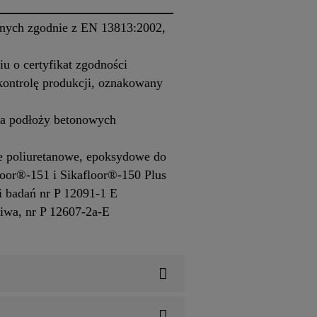
znych zgodnie z EN 13813:2002,
u o certyfikat zgodności
kontrolę produkcji, oznakowany
a podłoży betonowych
 poliuretanowe, epoksydowe do
oor®-151 i Sikafloor®-150 Plus
 badań nr P 12091-1 E
iwa, nr P 12607-2a-E