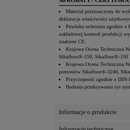
APROBATY / CERTYFIKA
Materiał przeznaczony do wy
deklaracja właściwości użytkow
Powłoka ochronna zgodnie z E
zakładowej kontroli produkcji w
znakiem CE.
Krajowa Ocena Techniczna N
Sikafloor®-150, Sikafloor®-150 
Krajowa Ocena Techniczna N
pomostów Sikafloor®-3240, Sika
Przyczepność zgodnie z DIN-
Badania przekrywania rys sy
Informacje o produkcie
Informacje techniczne