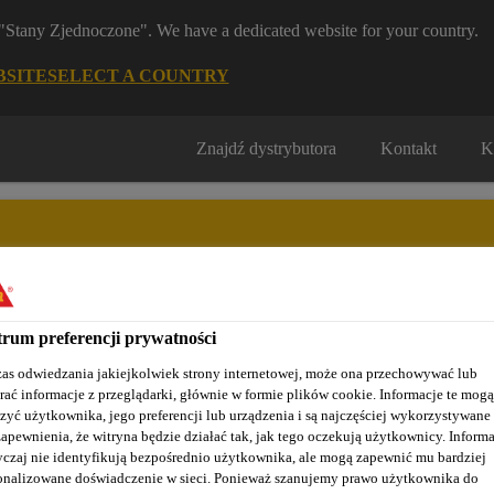
m "Stany Zjednoczone". We have a dedicated website for your country.
BSITE
SELECT A COUNTRY
Znajdź dystrybutora
Kontakt
K
rum preferencji prywatności
Nasze realizacje
Baza wiedzy / Dokumentacja
Szkolenia S
as odwiedzania jakiejkolwiek strony internetowej, może ona przechowywać lub
rać informacje z przeglądarki, głównie w formie plików cookie. Informacje te mogą
zyć użytkownika, jego preferencji lub urządzenia i są najczęściej wykorzystywane
zapewnienia, że witryna będzie działać tak, jak tego oczekują użytkownicy. Informa
 / clean rooms
Żywice gruntujące
Sikafloor®-150
czaj nie identyfikują bezpośrednio użytkownika, ale mogą zapewnić mu bardziej
onalizowane doświadczenie w sieci. Ponieważ szanujemy prawo użytkownika do