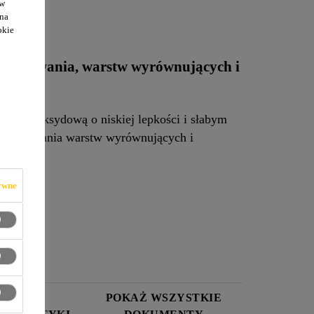
ów
 na
okie
runtowania, warstw wyrównujących i
icą epoksydową o niskiej lepkości i słabym
ygotowywania warstw wyrównujących i
ywne
ARTA
POKAŻ WSZYSTKIE