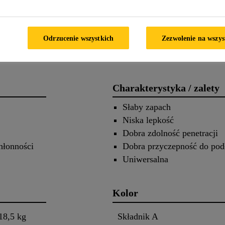
PRODUKTU
CHARAK
 produkcie
Zastosowanie
Odrzucenie wszystkich
Zezwolenie na wszys
Charakterystyka / zalety
Słaby zapach
Niska lepkość
Dobra zdolność penetracji
hłonności
Dobra przyczepność do pod
Uniwersalna
Kolor
 18,5 kg
Składnik A