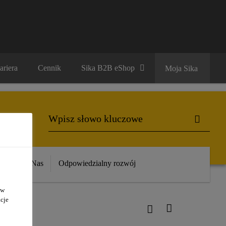
ariera
Cennik
Sika B2B eShop
Moja Sika
ika
O Nas
Odpowiedzialny rozwój
 w
cje