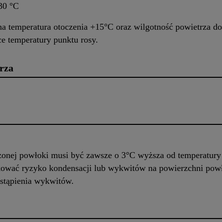
30 °C
a temperatura otoczenia +15°C oraz wilgotność powietrza d
e temperatury punktu rosy.
rza
zonej powłoki musi być zawsze o 3°C wyższa od temperatury 
kować ryzyko kondensacji lub wykwitów na powierzchni powł
stąpienia wykwitów.