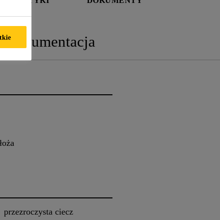
TERYSTYKI
DOKUMENTY
Dokumentacja
tkie
łoża
przezroczysta ciecz