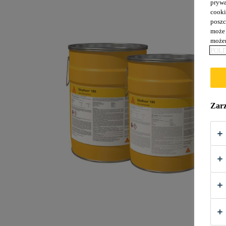
prywa
cooki
poszc
może 
możem
POLI
Zarz