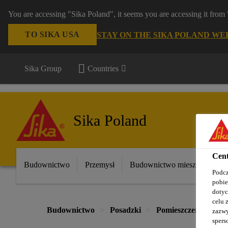
You are accessing "Sika Poland", it seems you are accessing it fro
TO SIKA USA
STAY ON THE SIKA POLAND WE
Sika Group
Countries
Sika Poland
Cent
Budownictwo
Przemysł
Budownictwo mieszkaniowe
Podcz
pobie
dotyc
celu 
Budownictwo
Posadzki
Pomieszczenia czyste
zazwy
spers