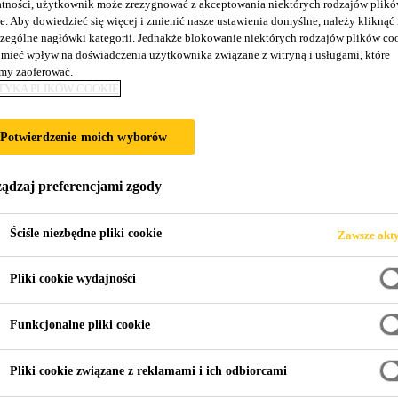
tności, użytkownik może zrezygnować z akceptowania niektórych rodzajów plik
Sikafloor®-150
e. Aby dowiedzieć się więcej i zmienić nasze ustawienia domyślne, należy kliknąć
zególne nagłówki kategorii. Jednakże blokowanie niektórych rodzajów plików co
mieć wpływ na doświadczenia użytkownika związane z witryną i usługami, które
y zaoferować.
Żywica epoksydowa o słabym zapachu do g
TYKA PLIKÓW COOKIE
jastrychów
Potwierdzenie moich wyborów
Sikafloor®-150 jest dwuskładnikową, uniwersalną żyw
zapachu. Może być stosowana do gruntowania i prz
ądzaj preferencjami zgody
jastrychów.
Ściśle niezbędne pliki cookie
Zawsze akt
Słaby zapach
Pliki cookie wydajności
Niska lepkość
Dobra zdolność penetracji
Funkcjonalne pliki cookie
Pliki cookie związane z reklamami i ich odbiorcami
KARTA INFORMACYJNA
K