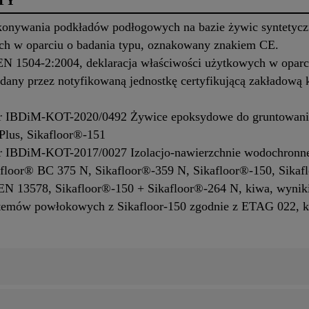
TY
konywania podkładów podłogowych na bazie żywic syntetyc
ych w oparciu o badania typu, oznakowany znakiem CE.
N 1504-2:2004, deklaracja właściwości użytkowych w oparci
ydany przez notyfikowaną jednostkę certyfikującą zakładową 
r IBDiM-KOT-2020/0492 Żywice epoksydowe do gruntowani
Plus, Sikafloor®-151
r IBDiM-KOT-2017/0027 Izolacjo-nawierzchnie wodochronne
floor® BC 375 N, Sikafloor®-359 N, Sikafloor®-150, Sikafl
EN 13578, Sikafloor®-150 + Sikafloor®-264 N, kiwa, wyniki
stemów powłokowych z Sikafloor-150 zgodnie z ETAG 022, k