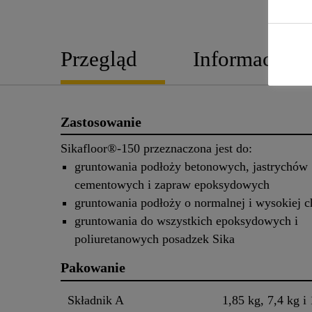
Przegląd
Informacje o
Zastosowanie
Sikafloor®-150 przeznaczona jest do:
gruntowania podłoży betonowych, jastrychów
cementowych i zapraw epoksydowych
gruntowania podłoży o normalnej i wysokiej c
gruntowania do wszystkich epoksydowych i
poliuretanowych posadzek Sika
Pakowanie
Składnik A
1,85 kg, 7,4 kg i