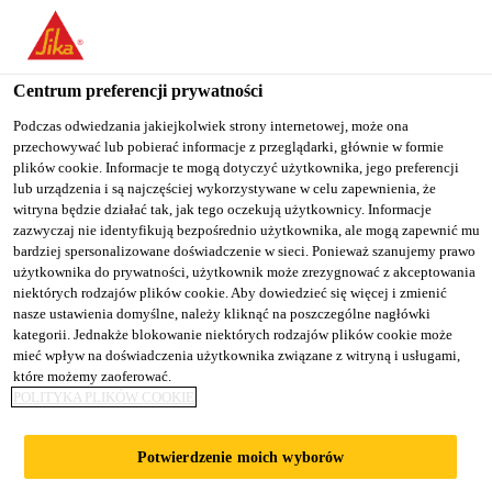
You are accessing "Sika Poland", it seems you are accessing it
from "Stany Zjednoczone". We have a dedicated website for your
country.
Centrum preferencji prywatności
TO
Podczas odwiedzania jakiejkolwiek strony internetowej, może ona
STAY ON THE SIKA
SELECT A
przechowywać lub pobierać informacje z przeglądarki, głównie w formie
SIKA
POLAND WEBSITE
COUNTRY
plików cookie. Informacje te mogą dotyczyć użytkownika, jego preferencji
USA
lub urządzenia i są najczęściej wykorzystywane w celu zapewnienia, że
witryna będzie działać tak, jak tego oczekują użytkownicy. Informacje
zazwyczaj nie identyfikują bezpośrednio użytkownika, ale mogą zapewnić mu
Sika Poland
bardziej spersonalizowane doświadczenie w sieci. Ponieważ szanujemy prawo
użytkownika do prywatności, użytkownik może zrezygnować z akceptowania
niektórych rodzajów plików cookie. Aby dowiedzieć się więcej i zmienić
nasze ustawienia domyślne, należy kliknąć na poszczególne nagłówki
kategorii. Jednakże blokowanie niektórych rodzajów plików cookie może
ŻYWICE
mieć wpływ na doświadczenia użytkownika związane z witryną i usługami,
które możemy zaoferować.
POLITYKA PLIKÓW COOKIE
GRUNTUJĄCE
Potwierdzenie moich wyborów