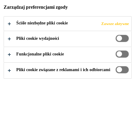
Zarządzaj preferencjami zgody
Ściśle niezbędne pliki cookie
Zawsze aktywne
Budownictwo
...
Żywice gruntujące
Pliki cookie wydajności
Funkcjonalne pliki cookie
Pliki cookie związane z reklamami i ich odbiorcami
Sikafloor®-54 Booster
Przyspieszacz utwardzania do żywic epoksydowych
Sikafloor®-150