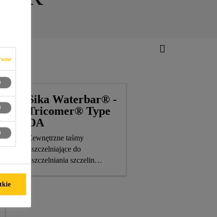
ywne
Sika Waterbar® -
Tricomer® Type
DA
Zewnętrzne taśmy
uszczelniające do
uszczelniania szczelin
dylatacyjnych zgodne z DIN
18541-1/-2
tkie