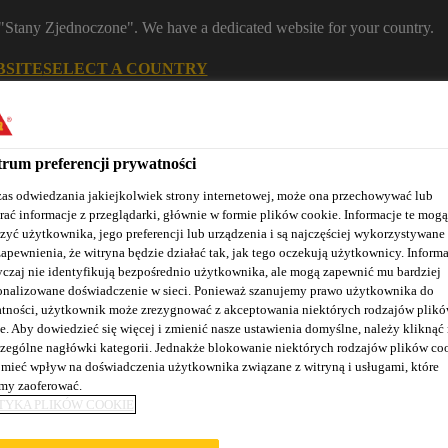
m "Stany Zjednoczone". We have a dedicated website for your country.
BSITE
SELECT A COUNTRY
Znajdź dystrybutora
Kontakt
K
rum preferencji prywatności
as odwiedzania jakiejkolwiek strony internetowej, może ona przechowywać lub
rać informacje z przeglądarki, głównie w formie plików cookie. Informacje te mogą
zyć użytkownika, jego preferencji lub urządzenia i są najczęściej wykorzystywane
zapewnienia, że witryna będzie działać tak, jak tego oczekują użytkownicy. Informa
czaj nie identyfikują bezpośrednio użytkownika, ale mogą zapewnić mu bardziej
onalizowane doświadczenie w sieci. Ponieważ szanujemy prawo użytkownika do
tności, użytkownik może zrezygnować z akceptowania niektórych rodzajów plik
Nasze realizacje
Baza wiedzy / Dokumentacja
Szkolenia S
e. Aby dowiedzieć się więcej i zmienić nasze ustawienia domyślne, należy kliknąć
zególne nagłówki kategorii. Jednakże blokowanie niektórych rodzajów plików co
mieć wpływ na doświadczenia użytkownika związane z witryną i usługami, które
y zaoferować.
TYKA PLIKÓW COOKIE
ATERBAR TRICO