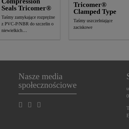
Compression
Tricomer®
Seals Tricomer®
Clamped Type
Taśmy zamykające rozprężne
Taśmy uszczelniające
z PVC-P/NBR do szczelin o
zaciskowe
niewielkich
przemieszczeniach
Nasze media
społecznościowe
u
0
T
E