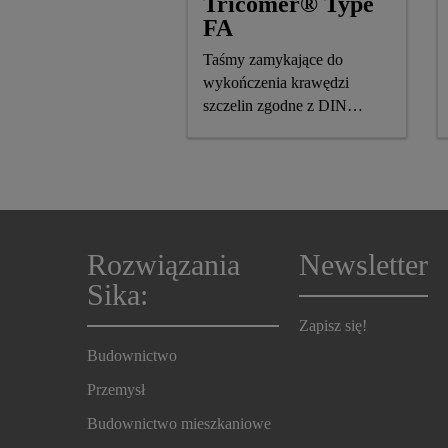
Tricomer® Type
FA
Taśmy zamykające do
wykończenia krawędzi
szczelin zgodne z DIN
18541-1/-2
Rozwiązania
Newsletter
Sika:
Zapisz się!
Budownictwo
Przemysł
Budownictwo mieszkaniowe