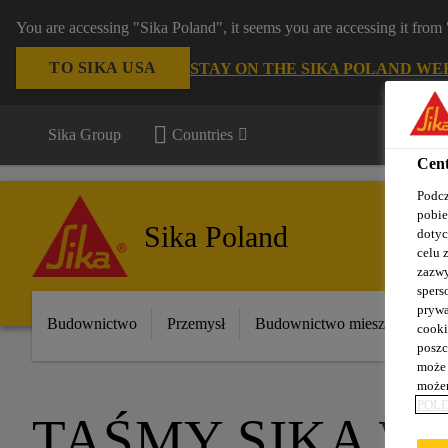
You are accessing "Sika Poland", it seems you are accessing it fro
TO SIKA USA
STAY ON THE SIKA POLAND WE
Sika Group
Countries
Cent
Podcz
pobie
Sika Poland
dotyc
celu 
zazwy
spers
prywa
Budownictwo
Przemysł
Budownictwo mieszkaniowe
cooki
poszc
może 
możem
POLI
TAŚMY SIKA W