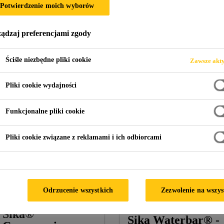
Potwierdzenie moich wyborów
ądzaj preferencjami zgody
Ściśle niezbędne pliki cookie
Zawsze akt
Pliki cookie wydajności
Sika Waterbar ®
Sika Waterbar® -
Funkcjonalne pliki cookie
- Tricomer® Type
Tricomer® Type
AA
D
Pliki cookie związane z reklamami i ich odbiorcami
Zewnętrzne taśmy
Wewnętrzne taśmy
uszczelniające do
uszczelniające do
uszczelniania przerw
uszczelniania szczelin
roboczych zgodne z DIN
dylatacyjnych zgodne z DIN
18541-1/-2
18541-1/-2
Odrzucenie wszystkich
Zezwolenie na wszys
Sika®
Sika Waterbar® -