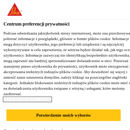
You are accessing "Sika Poland", it seems you are accessing it from
"Stany Zjednoczone". We have a dedicated website for your country
Centrum preferencji prywatności
TO SIKA
STAY ON THE SIKA
SELECT
Budownictwo
...
Sikadur®-330
USA
POLAND WEBSITE
COUNT
Podczas odwiedzania jakiejkolwiek strony internetowej, może ona przechowywa
pobierać informacje z przeglądarki, głównie w formie plików cookie. Informacje 
mogą dotyczyć użytkownika, jego preferencji lub urządzenia i są najczęściej
wykorzystywane w celu zapewnienia, że witryna będzie działać tak, jak tego oc
Sika Poland
użytkownicy. Informacje zazwyczaj nie identyfikują bezpośrednio użytkownika,
mogą zapewnić mu bardziej spersonalizowane doświadczenie w sieci. Ponieważ
Sikadur®-330
szanujemy prawo użytkownika do prywatności, użytkownik może zrezygnować 
akceptowania niektórych rodzajów plików cookie. Aby dowiedzieć się więcej i
zmienić nasze ustawienia domyślne, należy kliknąć na poszczególne nagłówki
Tiksotropowa, epoksydowa żywica
kategorii. Jednakże blokowanie niektórych rodzajów plików cookie może mieć
na doświadczenia użytkownika związane z witryną i usługami, które możemy
impregnacyjna
zaoferować.
POLITYKA PLIKÓW COOKIE
Sikadur®-330 jest dwuskładnikową, tiksotropową
żywicą epoksydową do impregnacji, laminacji i
Potwierdzenie moich wyborów
klejenia.