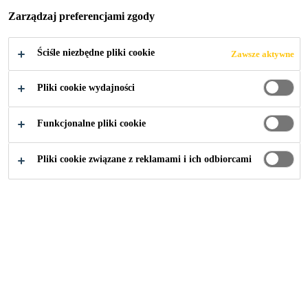
Zarządzaj preferencjami zgody
Ściśle niezbędne pliki cookie
Zawsze aktywne
Przemysł
Events
Seatrade Miami
Pliki cookie wydajności
Funkcjonalne pliki cookie
22/04/2020 - 23/04/2020
MIAMI, FL, USA
Pliki cookie związane z reklamami i ich odbiorcami
Seatrade Cruise Global is the largest cruise industry
gathering in the world.
Find out more
Rozwiązania Sika: