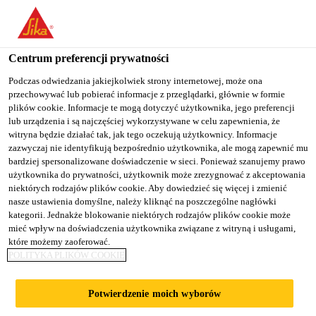
You are accessing "Sika Poland", it seems you are accessing it
from "Stany Zjednoczone". We have a dedicated website for your
country.
Centrum preferencji prywatności
TO
Podczas odwiedzania jakiejkolwiek strony internetowej, może ona
STAY ON THE SIKA
SELECT A
przechowywać lub pobierać informacje z przeglądarki, głównie w formie
SIKA
POLAND WEBSITE
COUNTRY
plików cookie. Informacje te mogą dotyczyć użytkownika, jego preferencji
USA
lub urządzenia i są najczęściej wykorzystywane w celu zapewnienia, że
witryna będzie działać tak, jak tego oczekują użytkownicy. Informacje
zazwyczaj nie identyfikują bezpośrednio użytkownika, ale mogą zapewnić mu
Sika Poland
bardziej spersonalizowane doświadczenie w sieci. Ponieważ szanujemy prawo
użytkownika do prywatności, użytkownik może zrezygnować z akceptowania
niektórych rodzajów plików cookie. Aby dowiedzieć się więcej i zmienić
nasze ustawienia domyślne, należy kliknąć na poszczególne nagłówki
kategorii. Jednakże blokowanie niektórych rodzajów plików cookie może
SEATRADE MIAMI
mieć wpływ na doświadczenia użytkownika związane z witryną i usługami,
które możemy zaoferować.
POLITYKA PLIKÓW COOKIE
Potwierdzenie moich wyborów