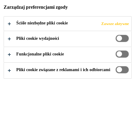
M DOSTAWCĄ I
Zarządzaj preferencjami zgody
PARTNEREM
Ściśle niezbędne pliki cookie
Zawsze aktywne
ROZWOJOWYM
Pliki cookie wydajności
DLA
Funkcjonalne pliki cookie
PRZEMYSŁU
Pliki cookie związane z reklamami i ich odbiorcami
MOTORYZACYJ
NEGO