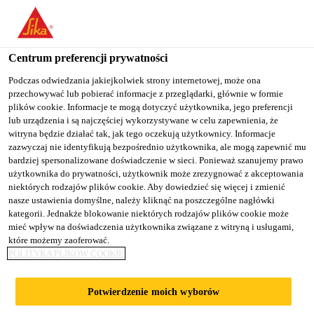
You are accessing "Sika Poland", it seems you are accessing it
from "Stany Zjednoczone". We have a dedicated website for your
country.
Centrum preferencji prywatności
TO
Podczas odwiedzania jakiejkolwiek strony internetowej, może ona
STAY ON THE SIKA
SELECT A
przechowywać lub pobierać informacje z przeglądarki, głównie w formie
SIKA
POLAND WEBSITE
COUNTRY
plików cookie. Informacje te mogą dotyczyć użytkownika, jego preferencji
USA
lub urządzenia i są najczęściej wykorzystywane w celu zapewnienia, że
witryna będzie działać tak, jak tego oczekują użytkownicy. Informacje
zazwyczaj nie identyfikują bezpośrednio użytkownika, ale mogą zapewnić mu
Sika Poland
bardziej spersonalizowane doświadczenie w sieci. Ponieważ szanujemy prawo
użytkownika do prywatności, użytkownik może zrezygnować z akceptowania
niektórych rodzajów plików cookie. Aby dowiedzieć się więcej i zmienić
nasze ustawienia domyślne, należy kliknąć na poszczególne nagłówki
kategorii. Jednakże blokowanie niektórych rodzajów plików cookie może
mieć wpływ na doświadczenia użytkownika związane z witryną i usługami,
które możemy zaoferować.
SIKA JEST
POLITYKA PLIKÓW COOKIE
BEZPOŚREDNI
Potwierdzenie moich wyborów