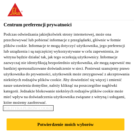
You are accessing "Sika Poland", it seems you are accessing it
from "Stany Zjednoczone". We have a dedicated website for your
country.
Centrum preferencji prywatności
TO
Podczas odwiedzania jakiejkolwiek strony internetowej, może ona
STAY ON THE SIKA
SELECT A
przechowywać lub pobierać informacje z przeglądarki, głównie w formie
SIKA
POLAND WEBSITE
COUNTRY
plików cookie. Informacje te mogą dotyczyć użytkownika, jego preferencji
USA
lub urządzenia i są najczęściej wykorzystywane w celu zapewnienia, że
witryna będzie działać tak, jak tego oczekują użytkownicy. Informacje
zazwyczaj nie identyfikują bezpośrednio użytkownika, ale mogą zapewnić mu
Sika Poland
bardziej spersonalizowane doświadczenie w sieci. Ponieważ szanujemy prawo
użytkownika do prywatności, użytkownik może zrezygnować z akceptowania
niektórych rodzajów plików cookie. Aby dowiedzieć się więcej i zmienić
nasze ustawienia domyślne, należy kliknąć na poszczególne nagłówki
kategorii. Jednakże blokowanie niektórych rodzajów plików cookie może
mieć wpływ na doświadczenia użytkownika związane z witryną i usługami,
które możemy zaoferować.
EFEKTYWNOŚĆ
POLITYKA PLIKÓW COOKIE
PRACY
Potwierdzenie moich wyborów