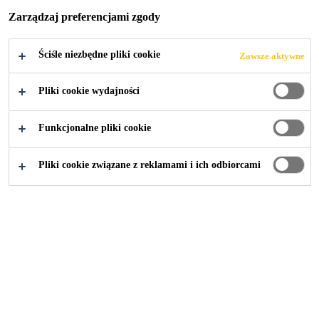
Zarządzaj preferencjami zgody
Ściśle niezbędne pliki cookie
Zawsze aktywne
Przemysł
Urządzenia I wyposażenie
Pliki cookie wydajności
Funkcjonalne pliki cookie
Pliki cookie związane z reklamami i ich odbiorcami
SikaFast®-5211 NT