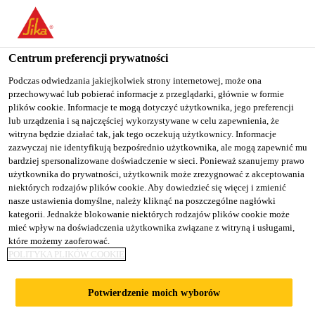
You are accessing "Sika Poland", it seems you are accessing it
from "Stany Zjednoczone". We have a dedicated website for your
country.
Centrum preferencji prywatności
TO
Podczas odwiedzania jakiejkolwiek strony internetowej, może ona
STAY ON THE SIKA
SELECT A
przechowywać lub pobierać informacje z przeglądarki, głównie w formie
SIKA
POLAND WEBSITE
COUNTRY
plików cookie. Informacje te mogą dotyczyć użytkownika, jego preferencji
USA
lub urządzenia i są najczęściej wykorzystywane w celu zapewnienia, że
witryna będzie działać tak, jak tego oczekują użytkownicy. Informacje
zazwyczaj nie identyfikują bezpośrednio użytkownika, ale mogą zapewnić mu
Sika Poland
bardziej spersonalizowane doświadczenie w sieci. Ponieważ szanujemy prawo
użytkownika do prywatności, użytkownik może zrezygnować z akceptowania
niektórych rodzajów plików cookie. Aby dowiedzieć się więcej i zmienić
nasze ustawienia domyślne, należy kliknąć na poszczególne nagłówki
kategorii. Jednakże blokowanie niektórych rodzajów plików cookie może
mieć wpływ na doświadczenia użytkownika związane z witryną i usługami,
które możemy zaoferować.
CZOŁOWI
POLITYKA PLIKÓW COOKIE
PRODUCENCI
Potwierdzenie moich wyborów