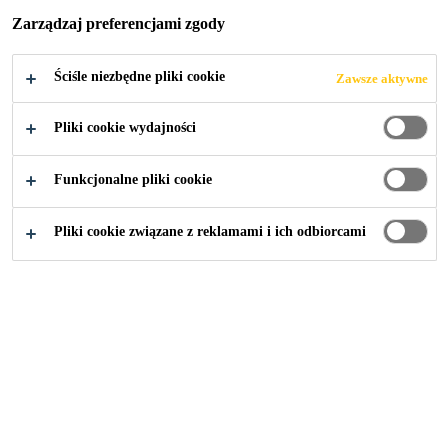
POLEGAJĄ NA
Zarządzaj preferencjami zgody
PRODUKTACH
Ściśle niezbędne pliki cookie
Zawsze aktywne
SIKA
Pliki cookie wydajności
ZWIĘKSZAJĄC
Funkcjonalne pliki cookie
TRWAŁOŚĆ
Pliki cookie związane z reklamami i ich odbiorcami
SWOICH
NOWYCH
PROJEKTÓW