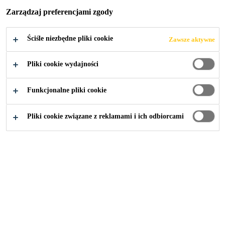
PRODUKCYJNO
Zarządzaj preferencjami zgody
-
Ściśle niezbędne pliki cookie
Zawsze aktywne
MAGAZYNOWE
Pliki cookie wydajności
GO TCHIBO
Funkcjonalne pliki cookie
Pliki cookie związane z reklamami i ich odbiorcami
2015
MARKI K. WARSZAWY