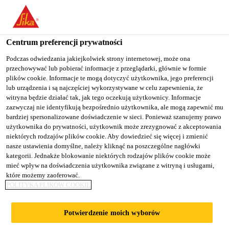
You are accessing "Sika Poland", it seems you are accessing it
from "Stany Zjednoczone". We have a dedicated website for your
country.
Centrum preferencji prywatności
TO
Podczas odwiedzania jakiejkolwiek strony internetowej, może ona
STAY ON THE SIKA
SELECT A
przechowywać lub pobierać informacje z przeglądarki, głównie w formie
SIKA
POLAND WEBSITE
COUNTRY
plików cookie. Informacje te mogą dotyczyć użytkownika, jego preferencji
USA
lub urządzenia i są najczęściej wykorzystywane w celu zapewnienia, że
witryna będzie działać tak, jak tego oczekują użytkownicy. Informacje
zazwyczaj nie identyfikują bezpośrednio użytkownika, ale mogą zapewnić mu
Sika Poland
bardziej spersonalizowane doświadczenie w sieci. Ponieważ szanujemy prawo
użytkownika do prywatności, użytkownik może zrezygnować z akceptowania
niektórych rodzajów plików cookie. Aby dowiedzieć się więcej i zmienić
nasze ustawienia domyślne, należy kliknąć na poszczególne nagłówki
kategorii. Jednakże blokowanie niektórych rodzajów plików cookie może
mieć wpływ na doświadczenia użytkownika związane z witryną i usługami,
które możemy zaoferować.
ROZBUDOWA
POLITYKA PLIKÓW COOKIE
ZAKŁADU
Potwierdzenie moich wyborów