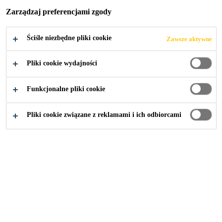
NE
Zarządzaj preferencjami zgody
ROZWIĄZANIA
Ściśle niezbędne pliki cookie
Zawsze aktywne
Pliki cookie wydajności
Funkcjonalne pliki cookie
Pliki cookie związane z reklamami i ich odbiorcami
Zrównoważony rozwój stanowi
kluczowy filar strategii Sika,
ponieważ jest integrowany na
każdym etapie procesu tworzenia
produktów – tak, aby sprostać