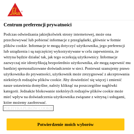
You are accessing "Sika Poland", it seems you are accessing it
from "Stany Zjednoczone". We have a dedicated website for your
country.
Centrum preferencji prywatności
TO
Podczas odwiedzania jakiejkolwiek strony internetowej, może ona
STAY ON THE SIKA
SELECT A
przechowywać lub pobierać informacje z przeglądarki, głównie w formie
SIKA
POLAND WEBSITE
COUNTRY
plików cookie. Informacje te mogą dotyczyć użytkownika, jego preferencji
USA
lub urządzenia i są najczęściej wykorzystywane w celu zapewnienia, że
witryna będzie działać tak, jak tego oczekują użytkownicy. Informacje
zazwyczaj nie identyfikują bezpośrednio użytkownika, ale mogą zapewnić mu
Sika Poland
bardziej spersonalizowane doświadczenie w sieci. Ponieważ szanujemy prawo
użytkownika do prywatności, użytkownik może zrezygnować z akceptowania
niektórych rodzajów plików cookie. Aby dowiedzieć się więcej i zmienić
nasze ustawienia domyślne, należy kliknąć na poszczególne nagłówki
kategorii. Jednakże blokowanie niektórych rodzajów plików cookie może
mieć wpływ na doświadczenia użytkownika związane z witryną i usługami,
które możemy zaoferować.
INNOWACYJNE,
POLITYKA PLIKÓW COOKIE
ZRÓWNOWAŻO
Potwierdzenie moich wyborów