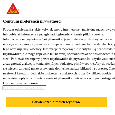
You are accessing "Sika Poland", it seems you are accessing it from
"Stany Zjednoczone". We have a dedicated website for your country
Centrum preferencji prywatności
TO SIKA
STAY ON THE SIKA
SELECT A
Kategoria produktu
...
Sika® Repair-30 F
USA
POLAND WEBSITE
COUNTRY
Podczas odwiedzania jakiejkolwiek strony internetowej, może ona przechowyw
lub pobierać informacje z przeglądarki, głównie w formie plików cookie.
Informacje te mogą dotyczyć użytkownika, jego preferencji lub urządzenia i są
najczęściej wykorzystywane w celu zapewnienia, że witryna będzie działać tak, 
Sika Poland
tego oczekują użytkownicy. Informacje zazwyczaj nie identyfikują bezpośredni
użytkownika, ale mogą zapewnić mu bardziej spersonalizowane doświadczenie 
Sika® Repair-30 F
sieci. Ponieważ szanujemy prawo użytkownika do prywatności, użytkownik mo
zrezygnować z akceptowania niektórych rodzajów plików cookie. Aby dowiedzi
się więcej i zmienić nasze ustawienia domyślne, należy kliknąć na poszczególne
Zaprawa wyrównawcza
nagłówki kategorii. Jednakże blokowanie niektórych rodzajów plików cookie
może mieć wpływ na doświadczenia użytkownika związane z witryną i usługami
które możemy zaoferować.
Sika® Repair-30 F jest gotową, jednoskładnikową
POLITYKA PLIKÓW COOKIE
zaprawą polimerowo-cementową (PCC/SPCC),
zawierającą mikrokrzemionkę. Sika® Repair-30 F w
Potwierdzenie moich wyborów
systemie Sika® Repair F jest zaprawą
Więcej treści +
wyrównawczą. Sika® Repair-30 F spełnia