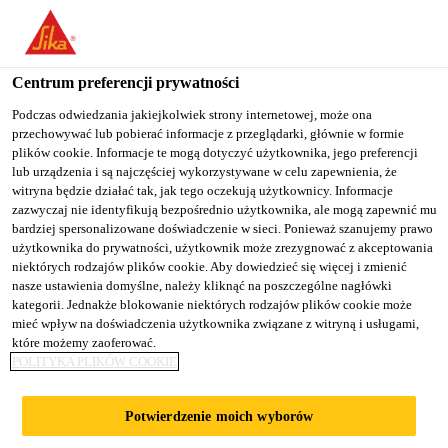
You are accessing "Sika Poland", it seems you are accessing it
from "Stany Zjednoczone". We have a dedicated website for your
country.
Centrum preferencji prywatności
TO
Podczas odwiedzania jakiejkolwiek strony internetowej, może ona
STAY ON THE SIKA
SELECT A
przechowywać lub pobierać informacje z przeglądarki, głównie w formie
SIKA
POLAND WEBSITE
COUNTRY
plików cookie. Informacje te mogą dotyczyć użytkownika, jego preferencji
USA
lub urządzenia i są najczęściej wykorzystywane w celu zapewnienia, że
witryna będzie działać tak, jak tego oczekują użytkownicy. Informacje
zazwyczaj nie identyfikują bezpośrednio użytkownika, ale mogą zapewnić mu
Sika Poland
bardziej spersonalizowane doświadczenie w sieci. Ponieważ szanujemy prawo
użytkownika do prywatności, użytkownik może zrezygnować z akceptowania
niektórych rodzajów plików cookie. Aby dowiedzieć się więcej i zmienić
nasze ustawienia domyślne, należy kliknąć na poszczególne nagłówki
kategorii. Jednakże blokowanie niektórych rodzajów plików cookie może
mieć wpływ na doświadczenia użytkownika związane z witryną i usługami,
które możemy zaoferować.
HYDROIZOLACJ
POLITYKA PLIKÓW COOKIE
A DOMU
Potwierdzenie moich wyborów