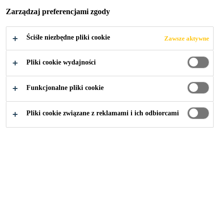
Zarządzaj preferencjami zgody
Ściśle niezbędne pliki cookie
Zawsze aktywne
Budownictwo
...
Przykłady projektów hydroziolacji w 
Pliki cookie wydajności
Funkcjonalne pliki cookie
2020
POLSKA
Pliki cookie związane z reklamami i ich odbiorcami
Poznaj nasze rozwiązania hydroizolacyjne
w przykładowych projektach
realizowanych w całej Polsce.