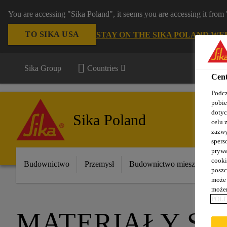
You are accessing "Sika Poland", it seems you are accessing it fro
TO SIKA USA
STAY ON THE SIKA POLAND WE
Sika Group
Countries
Cent
Podcz
pobie
dotyc
Sika Poland
celu 
zazwy
spers
prywa
cooki
Budownictwo
Przemysł
Budownictwo mieszkaniowe
poszc
może 
możem
POLI
MATERIAŁY SP