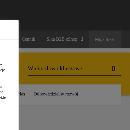
ariera
Cennik
Sika B2B eShop
Moja Sika
 w
cje
ów
 na
ika
O Nas
Odpowiedzialny rozwój
okie