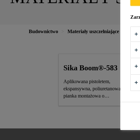
Zarz
Budownictwo
Materiały uszczelniające
Mater
Sika Boom®-583
Aplikowana pistoletem,
ekspansywna, poliuretanowa
pianka montażowa o
niewielkim pęcznieniu
wtórnym