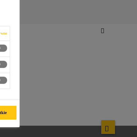
ywne
tkie