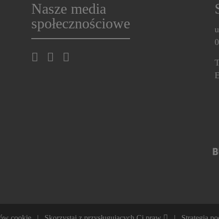
Nasze media
społecznościowe
u
0
T
E
ków cookie
Skorzystaj z przysługujących Ci praw
Strategia p