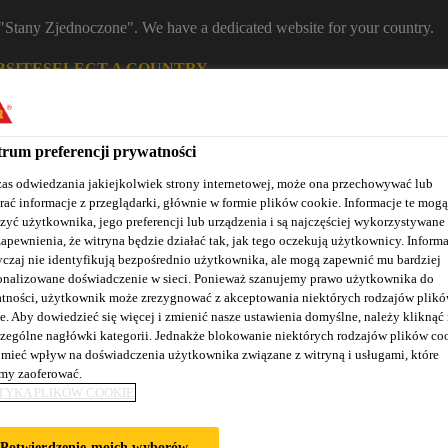
m "Stany Zjednoczone". We have a dedicated website for your country.
BSITE
SELECT A COUNTRY
Znajdź dystrybutora
Kontakt
K
rum preferencji prywatności
as odwiedzania jakiejkolwiek strony internetowej, może ona przechowywać lub
rać informacje z przeglądarki, głównie w formie plików cookie. Informacje te mogą
zyć użytkownika, jego preferencji lub urządzenia i są najczęściej wykorzystywane
zapewnienia, że witryna będzie działać tak, jak tego oczekują użytkownicy. Informa
czaj nie identyfikują bezpośrednio użytkownika, ale mogą zapewnić mu bardziej
onalizowane doświadczenie w sieci. Ponieważ szanujemy prawo użytkownika do
tności, użytkownik może zrezygnować z akceptowania niektórych rodzajów plik
e. Aby dowiedzieć się więcej i zmienić nasze ustawienia domyślne, należy kliknąć
Nasze realizacje
Baza wiedzy / Dokumentacja
Szkolenia S
zególne nagłówki kategorii. Jednakże blokowanie niektórych rodzajów plików co
mieć wpływ na doświadczenia użytkownika związane z witryną i usługami, które
y zaoferować.
TYKA PLIKÓW COOKIE
ECJALISTYCZNE
Potwierdzenie moich wyborów