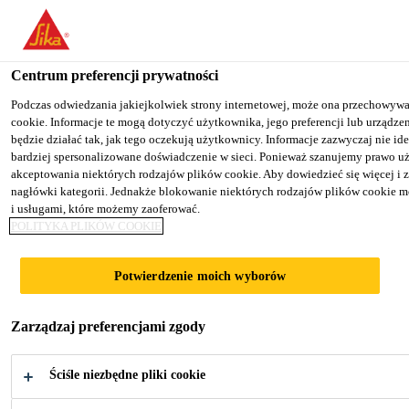
You are accessing "Sika Poland", it seems you are accessing it fro
your country.
Centrum preferencji prywatności
TO SIKA USA
STAY ON THE SIKA POLAND WE
Budownictwo
...
Sikadur®-300
Podczas odwiedzania jakiejkolwiek strony internetowej, może ona przechowywać
cookie. Informacje te mogą dotyczyć użytkownika, jego preferencji lub urządzen
będzie działać tak, jak tego oczekują użytkownicy. Informacje zazwyczaj nie 
Sika Poland
bardziej spersonalizowane doświadczenie w sieci. Ponieważ szanujemy prawo 
akceptowania niektórych rodzajów plików cookie. Aby dowiedzieć się więcej i 
nagłówki kategorii. Jednakże blokowanie niektórych rodzajów plików cookie 
Sikadur®-300
i usługami, które możemy zaoferować.
POLITYKA PLIKÓW COOKIE
Dwuskładnikowa, epoksydowa żywica do
Potwierdzenie moich wyborów
impregnacji mat wzmacniających
SikaWrap®
Zarządzaj preferencjami zgody
Sikadur®-300 jest dwuskładnikową,
Ściśle niezbędne pliki cookie
epoksydową żywicą do gruntowania i impregnacji
mat wzmacniających SikaWrap®.