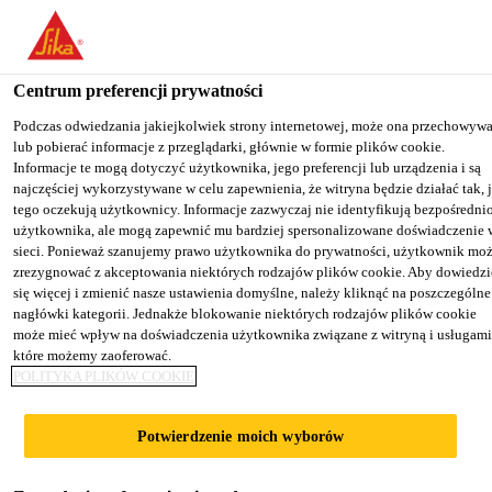
You are accessing "Sika Poland", it seems you are accessing it from
"Stany Zjednoczone". We have a dedicated website for your country
Centrum preferencji prywatności
TO SIKA
STAY ON THE SIKA
SELECT A
Przemysł
...
Sikaflex®-515
USA
POLAND WEBSITE
COUNTRY
Podczas odwiedzania jakiejkolwiek strony internetowej, może ona przechowyw
lub pobierać informacje z przeglądarki, głównie w formie plików cookie.
Informacje te mogą dotyczyć użytkownika, jego preferencji lub urządzenia i są
najczęściej wykorzystywane w celu zapewnienia, że witryna będzie działać tak, 
Sika Poland
tego oczekują użytkownicy. Informacje zazwyczaj nie identyfikują bezpośredni
użytkownika, ale mogą zapewnić mu bardziej spersonalizowane doświadczenie 
Sikaflex®-515
sieci. Ponieważ szanujemy prawo użytkownika do prywatności, użytkownik mo
zrezygnować z akceptowania niektórych rodzajów plików cookie. Aby dowiedzi
się więcej i zmienić nasze ustawienia domyślne, należy kliknąć na poszczególne
Uniwersalny uszczelniacz STP
nagłówki kategorii. Jednakże blokowanie niektórych rodzajów plików cookie
może mieć wpływ na doświadczenia użytkownika związane z witryną i usługami
które możemy zaoferować.
Sikaflex®-515 jest jednokomponentowym
POLITYKA PLIKÓW COOKIE
uszczelniaczem wyprodukowanym w technologii
polimeru zakończonego silanem (STP),
Potwierdzenie moich wyborów
utwardzającym się w reakcji z wilgocią
Więcej treści +
atmosferyczną. Ma dobrą przyczepność do wielu