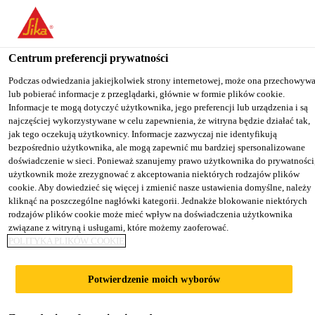
You are accessing "Sika Poland", it seems you are accessing it from
"Stany Zjednoczone". We have a dedicated website for your country
Centrum preferencji prywatności
TO
Kategoria produktu
...
Sika® Primer MB
STAY ON THE SIKA
SELECT A
SIKA
Podczas odwiedzania jakiejkolwiek strony internetowej, może ona przechowyw
POLAND WEBSITE
COUNTRY
lub pobierać informacje z przeglądarki, głównie w formie plików cookie.
USA
Informacje te mogą dotyczyć użytkownika, jego preferencji lub urządzenia i są
najczęściej wykorzystywane w celu zapewnienia, że witryna będzie działać tak,
jak tego oczekują użytkownicy. Informacje zazwyczaj nie identyfikują
Sika Poland
bezpośrednio użytkownika, ale mogą zapewnić mu bardziej spersonalizowane
Sika® Primer MB
doświadczenie w sieci. Ponieważ szanujemy prawo użytkownika do prywatności
użytkownik może zrezygnować z akceptowania niektórych rodzajów plików
cookie. Aby dowiedzieć się więcej i zmienić nasze ustawienia domyślne, należy
Bezrozpuszczalnikowy, epoksydowy
kliknąć na poszczególne nagłówki kategorii. Jednakże blokowanie niektórych
rodzajów plików cookie może mieć wpływ na doświadczenia użytkownika
materiał do gruntowania i uszczelniania
związane z witryną i usługami, które możemy zaoferować.
podłoży przed przyklejaniem posadzek
POLITYKA PLIKÓW COOKIE
drewnianych
Potwierdzenie moich wyborów
Sika® Primer MB jest dwuskładnikowym,
epoksydowym, bezrozpuszczalnikowym materiałem