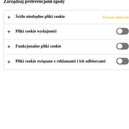
Zarządzaj preferencjami zgody
do gruntowania i uszczelniania podłoży przed
przyklejaniem posadzek drewnianych klejami
Ściśle niezbędne pliki cookie
Zawsze aktywne
Więcej treści +
SikaBond®.
Pliki cookie wydajności
Dwuskładnikowy
Funkcjonalne pliki cookie
Reaktywny epoksyd
Bezrozpuszczalnikowy
Pliki cookie związane z reklamami i ich odbiorcami