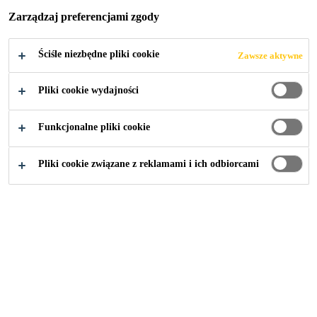
Zarządzaj preferencjami zgody
Ściśle niezbędne pliki cookie
Zawsze aktywne
Budownictwo
...
Taśmy i wkładki uszczelniające
Pliki cookie wydajności
Funkcjonalne pliki cookie
Pliki cookie związane z reklamami i ich odbiorcami
SikaSwell® A
Hydofilowe, pęczniejące profile uszczelniające
Sikadur-Combiflex® SG System