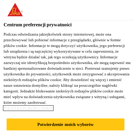
You are accessing "Sika Poland", it seems you are accessing it
from "Stany Zjednoczone". We have a dedicated website for your
country.
Centrum preferencji prywatności
TO
Podczas odwiedzania jakiejkolwiek strony internetowej, może ona
STAY ON THE SIKA
SELECT A
przechowywać lub pobierać informacje z przeglądarki, głównie w formie
SIKA
POLAND WEBSITE
COUNTRY
plików cookie. Informacje te mogą dotyczyć użytkownika, jego preferencji
USA
lub urządzenia i są najczęściej wykorzystywane w celu zapewnienia, że
witryna będzie działać tak, jak tego oczekują użytkownicy. Informacje
zazwyczaj nie identyfikują bezpośrednio użytkownika, ale mogą zapewnić mu
Sika Poland
bardziej spersonalizowane doświadczenie w sieci. Ponieważ szanujemy prawo
użytkownika do prywatności, użytkownik może zrezygnować z akceptowania
niektórych rodzajów plików cookie. Aby dowiedzieć się więcej i zmienić
nasze ustawienia domyślne, należy kliknąć na poszczególne nagłówki
kategorii. Jednakże blokowanie niektórych rodzajów plików cookie może
TAŚMY I
mieć wpływ na doświadczenia użytkownika związane z witryną i usługami,
które możemy zaoferować.
POLITYKA PLIKÓW COOKIE
WKŁADKI
Potwierdzenie moich wyborów
USZCZELNIAJĄCE