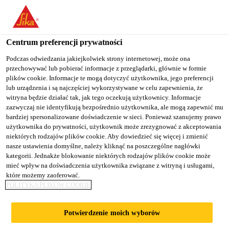
You are accessing "Sika Poland", it seems you are accessing it
from "Stany Zjednoczone". We have a dedicated website for your
country.
Centrum preferencji prywatności
TO
Podczas odwiedzania jakiejkolwiek strony internetowej, może ona
STAY ON THE SIKA
SELECT A
przechowywać lub pobierać informacje z przeglądarki, głównie w formie
SIKA
POLAND WEBSITE
COUNTRY
plików cookie. Informacje te mogą dotyczyć użytkownika, jego preferencji
USA
lub urządzenia i są najczęściej wykorzystywane w celu zapewnienia, że
witryna będzie działać tak, jak tego oczekują użytkownicy. Informacje
zazwyczaj nie identyfikują bezpośrednio użytkownika, ale mogą zapewnić mu
Sika Poland
bardziej spersonalizowane doświadczenie w sieci. Ponieważ szanujemy prawo
użytkownika do prywatności, użytkownik może zrezygnować z akceptowania
niektórych rodzajów plików cookie. Aby dowiedzieć się więcej i zmienić
nasze ustawienia domyślne, należy kliknąć na poszczególne nagłówki
kategorii. Jednakże blokowanie niektórych rodzajów plików cookie może
SYSTEMY
mieć wpływ na doświadczenia użytkownika związane z witryną i usługami,
które możemy zaoferować.
POLITYKA PLIKÓW COOKIE
NAPRAWY I
Potwierdzenie moich wyborów
OCHRONY