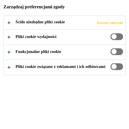
Zarządzaj preferencjami zgody
BETONU PCC
Ściśle niezbędne pliki cookie
Zawsze aktywne
Pliki cookie wydajności
Budownictwo
...
Systemy naprawy i ochrony betonu 
Funkcjonalne pliki cookie
Pliki cookie związane z reklamami i ich odbiorcami
Sika MonoTop®-620 N
ZAPRAWA WYPEŁNIAJĄCA PORY I
WYRÓWNUJĄCA, KLASA R3