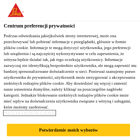
You are accessing "Sika Poland", it seems you are accessing it
from "Stany Zjednoczone". We have a dedicated website for your
country.
Centrum preferencji prywatności
TO
Podczas odwiedzania jakiejkolwiek strony internetowej, może ona
STAY ON THE SIKA
SELECT A
przechowywać lub pobierać informacje z przeglądarki, głównie w formie
SIKA
POLAND WEBSITE
COUNTRY
plików cookie. Informacje te mogą dotyczyć użytkownika, jego preferencji
USA
lub urządzenia i są najczęściej wykorzystywane w celu zapewnienia, że
witryna będzie działać tak, jak tego oczekują użytkownicy. Informacje
zazwyczaj nie identyfikują bezpośrednio użytkownika, ale mogą zapewnić mu
Sika Poland
bardziej spersonalizowane doświadczenie w sieci. Ponieważ szanujemy prawo
użytkownika do prywatności, użytkownik może zrezygnować z akceptowania
niektórych rodzajów plików cookie. Aby dowiedzieć się więcej i zmienić
nasze ustawienia domyślne, należy kliknąć na poszczególne nagłówki
kategorii. Jednakże blokowanie niektórych rodzajów plików cookie może
MOCOWANIE
mieć wpływ na doświadczenia użytkownika związane z witryną i usługami,
które możemy zaoferować.
POLITYKA PLIKÓW COOKIE
CIĄGŁE / SYSTEM
Potwierdzenie moich wyborów
ERS