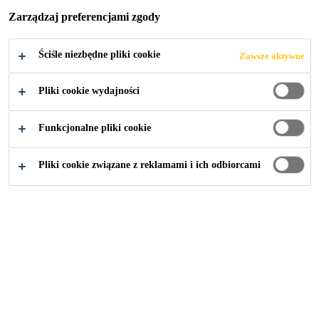
Zarządzaj preferencjami zgody
Ściśle niezbędne pliki cookie
Zawsze aktywne
Budownictwo
...
Mocowanie ciągłe / System ERS
Pliki cookie wydajności
Funkcjonalne pliki cookie
Pliki cookie związane z reklamami i ich odbiorcami
Sika® Icosit® KC 220/60 TX
Dwuskładnikowa, uniwersalna żywica epoksydowa
Sika® Icosit® KC 320/50