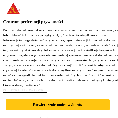
You are accessing "Sika Poland", it seems you are accessing it from
"Stany Zjednoczone". We have a dedicated website for your country
Centrum preferencji prywatności
TO SIKA
STAY ON THE SIKA
SELECT A
Budownictwo
...
SikaPlast®-2545
USA
POLAND WEBSITE
COUNTRY
Podczas odwiedzania jakiejkolwiek strony internetowej, może ona przechowyw
lub pobierać informacje z przeglądarki, głównie w formie plików cookie.
Informacje te mogą dotyczyć użytkownika, jego preferencji lub urządzenia i są
najczęściej wykorzystywane w celu zapewnienia, że witryna będzie działać tak, 
Sika Poland
tego oczekują użytkownicy. Informacje zazwyczaj nie identyfikują bezpośredni
użytkownika, ale mogą zapewnić mu bardziej spersonalizowane doświadczenie 
SikaPlast®-2545
sieci. Ponieważ szanujemy prawo użytkownika do prywatności, użytkownik mo
zrezygnować z akceptowania niektórych rodzajów plików cookie. Aby dowiedzi
się więcej i zmienić nasze ustawienia domyślne, należy kliknąć na poszczególne
Domieszka do betonu znacznie redukująca
nagłówki kategorii. Jednakże blokowanie niektórych rodzajów plików cookie
może mieć wpływ na doświadczenia użytkownika związane z witryną i usługami
ilość wody / upłynniająca
które możemy zaoferować.
POLITYKA PLIKÓW COOKIE
SikaPlast®-2545 jest modyfikowanym
superplastyfikatorem polikarboksylanowym
Potwierdzenie moich wyborów
najnowszej generacji, przeznaczonym do betonów
towarowych i specjalnych o wydłużonym czasie