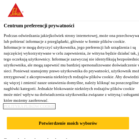
You are accessing "Sika Poland", it seems you are accessing it from
"Stany Zjednoczone". We have a dedicated website for your country
Centrum preferencji prywatności
TO SIKA
STAY ON THE SIKA
SELECT A
Budownictwo
...
Sikaflex® TS Plus
USA
POLAND WEBSITE
COUNTRY
Podczas odwiedzania jakiejkolwiek strony internetowej, może ona przechowyw
lub pobierać informacje z przeglądarki, głównie w formie plików cookie.
Informacje te mogą dotyczyć użytkownika, jego preferencji lub urządzenia i są
najczęściej wykorzystywane w celu zapewnienia, że witryna będzie działać tak, 
Sika Poland
tego oczekują użytkownicy. Informacje zazwyczaj nie identyfikują bezpośredni
użytkownika, ale mogą zapewnić mu bardziej spersonalizowane doświadczenie 
Sikaflex® TS Plus
sieci. Ponieważ szanujemy prawo użytkownika do prywatności, użytkownik mo
zrezygnować z akceptowania niektórych rodzajów plików cookie. Aby dowiedzi
się więcej i zmienić nasze ustawienia domyślne, należy kliknąć na poszczególne
Elastyczny, poliuretanowy materiał
nagłówki kategorii. Jednakże blokowanie niektórych rodzajów plików cookie
może mieć wpływ na doświadczenia użytkownika związane z witryną i usługami
uszczelniający zbiorniki i silosy
które możemy zaoferować.
POLITYKA PLIKÓW COOKIE
Sikaflex® TS Plus jest jednoskładnikowym,
elastycznym, poliuretanowym materiałem
Potwierdzenie moich wyborów
uszczelniającym wiążącym pod wpływem wilgoci z
powietrza. Zapewnia wodoodporne uszczelnienie o