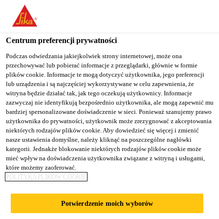
You are accessing "Sika Poland", it seems you are accessing it
from "Stany Zjednoczone". We have a dedicated website for your
country.
Centrum preferencji prywatności
Budownictwo
...
Sikaplan® G-18
TO
Podczas odwiedzania jakiejkolwiek strony internetowej, może ona
STAY ON THE SIKA
SELECT A
przechowywać lub pobierać informacje z przeglądarki, głównie w formie
SIKA
POLAND WEBSITE
COUNTRY
plików cookie. Informacje te mogą dotyczyć użytkownika, jego preferencji
USA
lub urządzenia i są najczęściej wykorzystywane w celu zapewnienia, że
witryna będzie działać tak, jak tego oczekują użytkownicy. Informacje
zazwyczaj nie identyfikują bezpośrednio użytkownika, ale mogą zapewnić mu
Sikaplan® G-18
Sika Poland
bardziej spersonalizowane doświadczenie w sieci. Ponieważ szanujemy prawo
użytkownika do prywatności, użytkownik może zrezygnować z akceptowania
niektórych rodzajów plików cookie. Aby dowiedzieć się więcej i zmienić
Polimerowa (PVC) membrana
nasze ustawienia domyślne, należy kliknąć na poszczególne nagłówki
kategorii. Jednakże blokowanie niektórych rodzajów plików cookie może
hydroizolacyjna do dachów mocowanych
mieć wpływ na doświadczenia użytkownika związane z witryną i usługami,
mechanicznie
które możemy zaoferować.
POLITYKA PLIKÓW COOKIE
Sikaplan® G-18 (grubość 1,8 mm) jest
wielowarstwową, syntetyczną membraną dachową
Potwierdzenie moich wyborów
na bazie polichlorku winylu (PVC), wzmocnioną