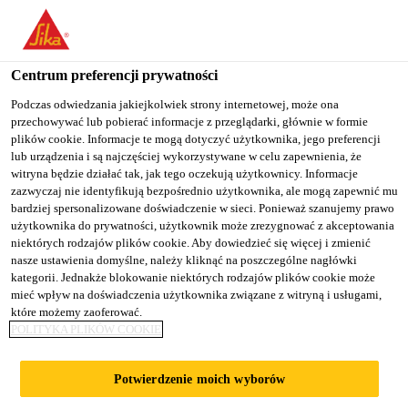
You are accessing "Sika Poland", it seems you are accessing it
from "Stany Zjednoczone". We have a dedicated website for your
country.
Centrum preferencji prywatności
TO
Podczas odwiedzania jakiejkolwiek strony internetowej, może ona
STAY ON THE SIKA
SELECT A
przechowywać lub pobierać informacje z przeglądarki, głównie w formie
SIKA
POLAND WEBSITE
COUNTRY
plików cookie. Informacje te mogą dotyczyć użytkownika, jego preferencji
USA
lub urządzenia i są najczęściej wykorzystywane w celu zapewnienia, że
witryna będzie działać tak, jak tego oczekują użytkownicy. Informacje
zazwyczaj nie identyfikują bezpośrednio użytkownika, ale mogą zapewnić mu
Sika Poland
bardziej spersonalizowane doświadczenie w sieci. Ponieważ szanujemy prawo
użytkownika do prywatności, użytkownik może zrezygnować z akceptowania
niektórych rodzajów plików cookie. Aby dowiedzieć się więcej i zmienić
nasze ustawienia domyślne, należy kliknąć na poszczególne nagłówki
kategorii. Jednakże blokowanie niektórych rodzajów plików cookie może
mieć wpływ na doświadczenia użytkownika związane z witryną i usługami,
które możemy zaoferować.
TUNEL
POLITYKA PLIKÓW COOKIE
ŚWINOUJŚCIE -
Potwierdzenie moich wyborów