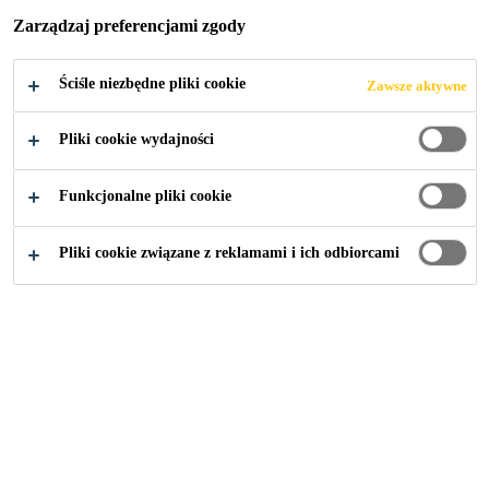
PRZEPRAWA
Zarządzaj preferencjami zgody
PRZEZ RZEKĘ
Ściśle niezbędne pliki cookie
Zawsze aktywne
ŚWINĘ
Pliki cookie wydajności
Funkcjonalne pliki cookie
Pliki cookie związane z reklamami i ich odbiorcami
Sika Poland - chemia budowlana
...
Tunel Świnoujści
2021
ŚWINOUJŚCIE