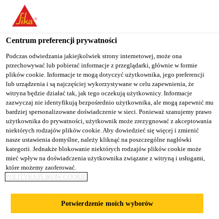
You are accessing "Sika Poland", it seems you are accessing it
from "Stany Zjednoczone". We have a dedicated website for your
country.
Centrum preferencji prywatności
TO
Podczas odwiedzania jakiejkolwiek strony internetowej, może ona
STAY ON THE SIKA
SELECT A
przechowywać lub pobierać informacje z przeglądarki, głównie w formie
SIKA
POLAND WEBSITE
COUNTRY
plików cookie. Informacje te mogą dotyczyć użytkownika, jego preferencji
USA
lub urządzenia i są najczęściej wykorzystywane w celu zapewnienia, że
witryna będzie działać tak, jak tego oczekują użytkownicy. Informacje
zazwyczaj nie identyfikują bezpośrednio użytkownika, ale mogą zapewnić mu
Sika Poland
bardziej spersonalizowane doświadczenie w sieci. Ponieważ szanujemy prawo
użytkownika do prywatności, użytkownik może zrezygnować z akceptowania
niektórych rodzajów plików cookie. Aby dowiedzieć się więcej i zmienić
nasze ustawienia domyślne, należy kliknąć na poszczególne nagłówki
kategorii. Jednakże blokowanie niektórych rodzajów plików cookie może
mieć wpływ na doświadczenia użytkownika związane z witryną i usługami,
które możemy zaoferować.
PRZEPOMPOWN
POLITYKA PLIKÓW COOKIE
IA NA
Potwierdzenie moich wyborów