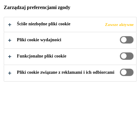
GARBARACH W
Zarządzaj preferencjami zgody
POZNANIU
Ściśle niezbędne pliki cookie
Zawsze aktywne
Pliki cookie wydajności
Funkcjonalne pliki cookie
Budownictwo
...
Przepompownia na Garbarach w Pozn
Pliki cookie związane z reklamami i ich odbiorcami
2017
POZNAŃ
W Poznaniu w dzielnicy Garbary
powstała nowa przepompownia,