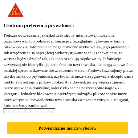
You are accessing "Sika Poland", it seems you are accessing it
from "Stany Zjednoczone". We have a dedicated website for your
country.
Centrum preferencji prywatności
Budownictwo
...
Sikagard® P 770
TO
Podczas odwiedzania jakiejkolwiek strony internetowej, może ona
STAY ON THE SIKA
SELECT A
przechowywać lub pobierać informacje z przeglądarki, głównie w formie
SIKA
POLAND WEBSITE
COUNTRY
plików cookie. Informacje te mogą dotyczyć użytkownika, jego preferencji
USA
lub urządzenia i są najczęściej wykorzystywane w celu zapewnienia, że
witryna będzie działać tak, jak tego oczekują użytkownicy. Informacje
zazwyczaj nie identyfikują bezpośrednio użytkownika, ale mogą zapewnić mu
Sikagard® P 770
Sika Poland
bardziej spersonalizowane doświadczenie w sieci. Ponieważ szanujemy prawo
użytkownika do prywatności, użytkownik może zrezygnować z akceptowania
niektórych rodzajów plików cookie. Aby dowiedzieć się więcej i zmienić
Dwuskładnikowy materiał gruntujący,
nasze ustawienia domyślne, należy kliknąć na poszczególne nagłówki
kategorii. Jednakże blokowanie niektórych rodzajów plików cookie może
oparty na technologii Xolutec®,
mieć wpływ na doświadczenia użytkownika związane z witryną i usługami,
pod powłoki Sikagard® i Sikalastic® na
które możemy zaoferować.
POLITYKA PLIKÓW COOKIE
bazie żywic
Potwierdzenie moich wyborów
Sikagard® P 770 jest dwuskładnikowym materiałem
gruntującym opartym na technologii Xolutec®,