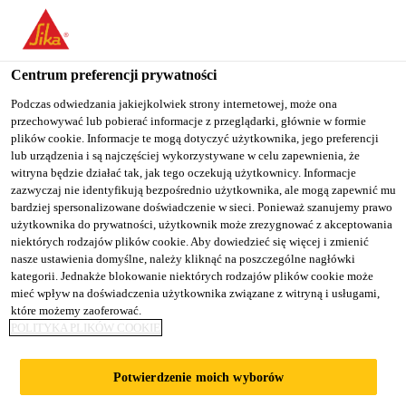
You are accessing "Sika Poland", it seems you are accessing it
from "Stany Zjednoczone". We have a dedicated website for your
country.
Centrum preferencji prywatności
Budownictwo
...
SikaEmaco® T 1200 PG
TO
Podczas odwiedzania jakiejkolwiek strony internetowej, może ona
STAY ON THE SIKA
SELECT A
przechowywać lub pobierać informacje z przeglądarki, głównie w formie
SIKA
POLAND WEBSITE
COUNTRY
plików cookie. Informacje te mogą dotyczyć użytkownika, jego preferencji
USA
lub urządzenia i są najczęściej wykorzystywane w celu zapewnienia, że
witryna będzie działać tak, jak tego oczekują użytkownicy. Informacje
zazwyczaj nie identyfikują bezpośrednio użytkownika, ale mogą zapewnić mu
SikaEmaco® T
Sika Poland
bardziej spersonalizowane doświadczenie w sieci. Ponieważ szanujemy prawo
użytkownika do prywatności, użytkownik może zrezygnować z akceptowania
niektórych rodzajów plików cookie. Aby dowiedzieć się więcej i zmienić
1200 PG
nasze ustawienia domyślne, należy kliknąć na poszczególne nagłówki
kategorii. Jednakże blokowanie niektórych rodzajów plików cookie może
mieć wpływ na doświadczenia użytkownika związane z witryną i usługami,
(dawniej MEmaco T 1200PG)
które możemy zaoferować.
POLITYKA PLIKÓW COOKIE
Szybkowiążąca i szybko utwardzająca się,
kompensująca skurcz, rozlewna zaprawa
Potwierdzenie moich wyborów
naprawcza o wysokiej wytrzymałości